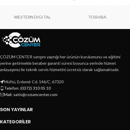
yüksek seo entegreli, kapsamlı çok
entegreli, kapsamlı web sitesidir.
özel tasarımdır.
WESTERN DIGITAL
TOSHIBA
ÇÖZÜM CENTER satışını yaptığı her ürünün kurulumunu ve eğitimi
yerine getirmekle beraber garanti süresi boyunca yerinde hizmet
anlayaşımız ile teknik servis hizmetini ücretsiz olarak sağlamaktadır.
Müftü, Erdemir Cd. 146/C, 67320
Telefon: (0372) 310 05 10
Mail: satis@cozumcenter.com
SON YAYINLAR
KATEGORILER