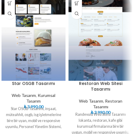
Star OSGB Tasarımı
Restoran Web Sitesi
Tasarımı
Web Tasarım
,
Kurumsal
Tasarım
Web Tasarım
,
Restoran
₺
3.990,00
Tasarımı
Star OSGB Tasarımı, inşaat,
₺
3.990,00
Randevulu Web Sitesi Tasarımı
müteahhit, osgb, isg işletmelerine
lokanta, restoran, kafe gibi
bire bir uyan, mobil ve responsive
kurumsal firmalarına bire bir
uyumlu, Personel Yönetim Sistemi,
uygun, mobil ve responsive uyumlu,
Randevu modüllü, yüksek seo