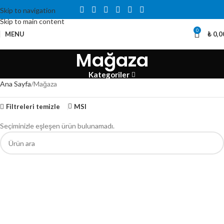
Skip to navigation
Skip to main content
0
MENU
₺
0,0
Mağaza
Kategoriler
Ana Sayfa
Mağaza
Filtreleri temizle
MSI
Seçiminizle eşleşen ürün bulunamadı.