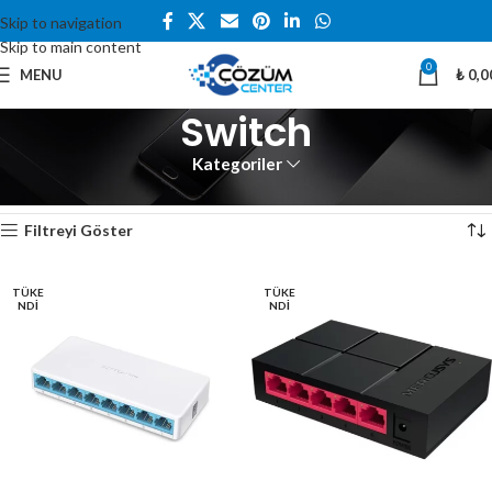
Skip to navigation
Skip to main content
0
MENU
₺
0,0
Switch
Kategoriler
Ana Sayfa
Diğer
Switch
9 sonucun tümü gösteriliyor
Filtreyi Göster
TÜKE
TÜKE
NDI
NDI