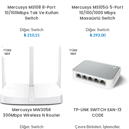
Mercusys MS108 8-Port
Mercusys MS105G 5-Port
10/100Mbps Tak Ve Kullan
10/100/1000 Mbps
Switch
Masaüstü Switch
Diğer
,
Switch
Diğer
,
Switch
₺
210,15
₺
293,00
TÜKE
TÜKE
NDI
NDI
Mercusys MW305R
TP-LİNK SWİTCH EAN-13
300Mbps Wireless N Router
CODE
Diğer
,
Switch
Çevre Birimleri
,
İşlemciler
,