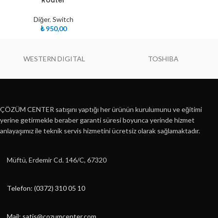
Router
Diğer
,
Switch
₺
950,00
WESTERN DIGITAL
TOSHIBA
ÇÖZÜM CENTER satışını yaptığı her ürünün kurulumunu ve eğitimi
yerine getirmekle beraber garanti süresi boyunca yerinde hizmet
anlayaşımız ile teknik servis hizmetini ücretsiz olarak sağlamaktadır.
Müftü, Erdemir Cd. 146/C, 67320
Telefon: (0372) 310 05 10
Mail: satis@cozumcenter.com