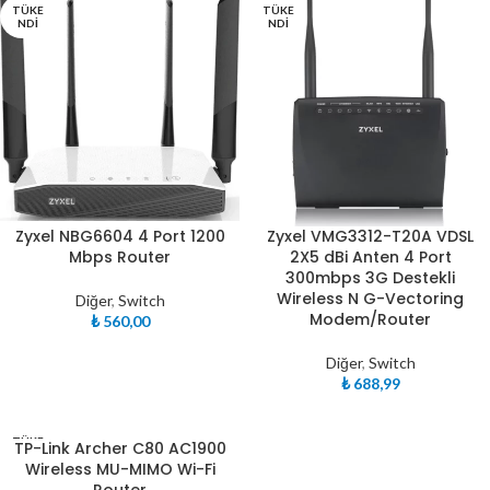
TÜKE
TÜKE
NDI
NDI
Zyxel NBG6604 4 Port 1200
Zyxel VMG3312-T20A VDSL
Mbps Router
2X5 dBi Anten 4 Port
300mbps 3G Destekli
Wireless N G-Vectoring
Diğer
,
Switch
Modem/Router
₺
560,00
Diğer
,
Switch
₺
688,99
TÜKE
TP-Link Archer C80 AC1900
NDI
Wireless MU-MIMO Wi-Fi