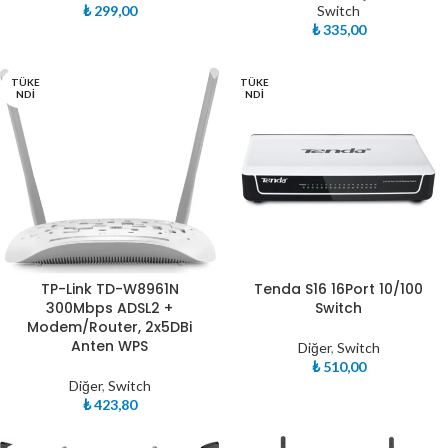
₺
299,00
Switch
₺
335,00
TÜKE
TÜKE
NDI
NDI
TP-Link TD-W8961N
Tenda S16 16Port 10/100
300Mbps ADSL2 +
Switch
Modem/Router, 2x5DBi
Anten WPS
Diğer
,
Switch
₺
510,00
Diğer
,
Switch
₺
423,80