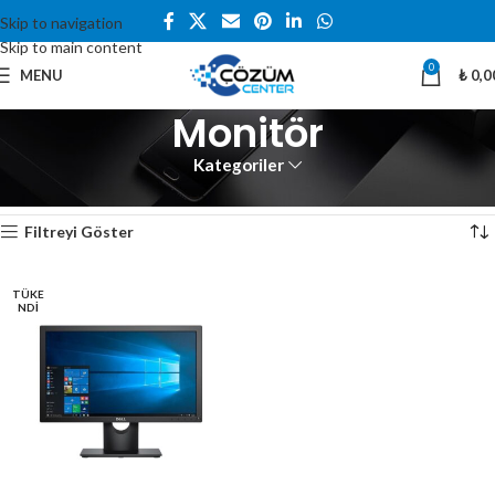
Skip to navigation
Skip to main content
0
MENU
₺
0,0
Monitör
Kategoriler
Ana Sayfa
Bilgisayar ve Tablet
Monitör
Tek bir sonuç gösteriliyor
Filtreyi Göster
TÜKE
NDI