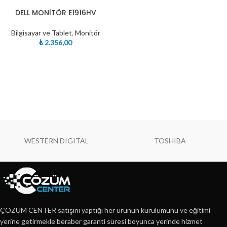
DELL MONİTÖR E1916HV
Bilgisayar ve Tablet
,
Monitör
₺
2.356,00
WESTERN DIGITAL
TOSHIBA
ÇÖZÜM CENTER satışını yaptığı her ürünün kurulumunu ve eğitimi
yerine getirmekle beraber garanti süresi boyunca yerinde hizmet