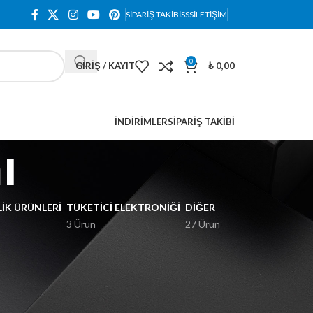
SIPARIŞ TAKIBI
SSS
İLETIŞIM
0
GIRIŞ / KAYIT
₺
0,00
İNDIRIMLER
SIPARIŞ TAKIBI
ı
IK ÜRÜNLERI
TÜKETICI ELEKTRONIĞI
DIĞER
3 Ürün
27 Ürün
18
24