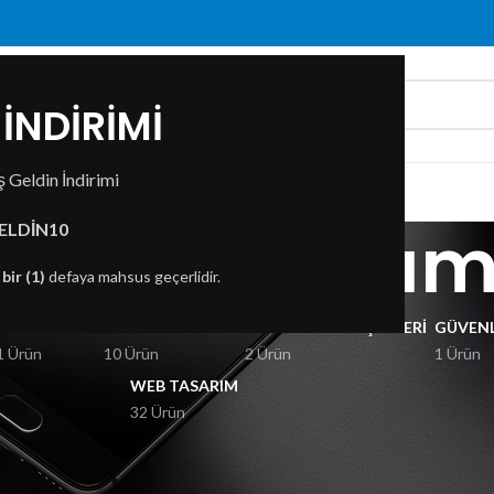
İNDİRİMİ
 Geldin İndirimi
ZDA
İLETIŞIM
tness Tasarım
ELDİN10
n
bir (1)
defaya mahsus geçerlidir.
KSESUARLAR
GÖRÜNTÜ VE SES
BILGISAYAR BILEŞENLERI
GÜVENL
1 Ürün
10 Ürün
2 Ürün
1 Ürün
WEB TASARIM
32 Ürün
ım
Fitness Tasarımı
Göster
9
12