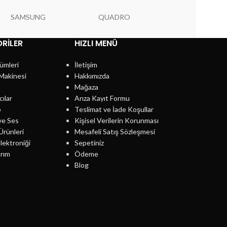
SAMSUNG
QUADRO
PIONEER
RILER
HIZLI MENÜ
ümleri
İletişim
Makinesi
Hakkımızda
Mağaza
cılar
Arıza Kayıt Formu
p
Teslimat ve İade Koşullar
ve Ses
Kişisel Verilerin Korunması
Ürünleri
Mesafeli Satış Sözleşmesi
lektroniği
Sepetiniz
rım
Ödeme
Blog