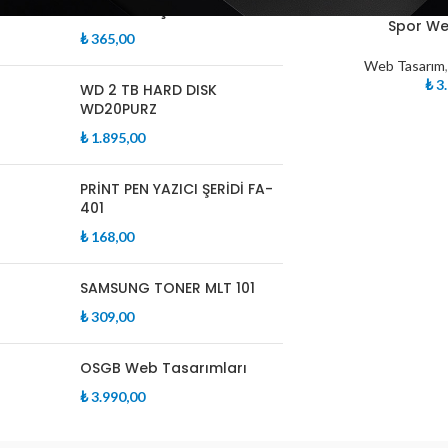
Notebook Çanta
Spor We
₺
365,00
Web Tasarım
₺
3.
WD 2 TB HARD DISK
WD20PURZ
₺
1.895,00
PRİNT PEN YAZICI ŞERİDİ FA-
401
₺
168,00
SAMSUNG TONER MLT 101
₺
309,00
OSGB Web Tasarımları
₺
3.990,00