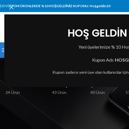
DÖVIZ
TÜM ÜRÜNLERDE %10 HOŞGELDİNİZ KUPONU: Hoşgeldin10
HOŞ GELDİN 
KATEGORI SEÇIN
Yeni üyelerimize % 10 Hoş
KATEGORİLER
ANA SAYFA
MAĞAZA
HAKKIMI
Fi
Kupon Adı:
HOSG
Kupon sadece yeni üye olan kullanıcılar içi
BILGISAYAR VE TABLET
BASKI ÇÖZÜMLERI
ÇEVRE BIRIMLERI
A
24 Ürün
43 Ürün
40 Ürün
5
İLGINIZI ÇEKEBILIR
Ana Sayfa
Web Tasar
Classone G16001L