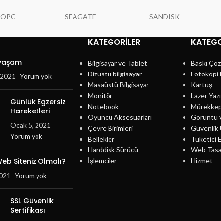
NOPC
SEAGATE
SANDISK
KATEGORILER
KATEGO
 yaşam
Bilgisayar ve Tablet
Baskı Çöz
Dizüstü bilgisayar
Fotokopi 
, 2021
Yorum yok
Masaüstü Bilgisayar
Kartuş
Monitör
Lazer Yazı
Günlük Egzersiz
Notebook
Mürekke
Hareketleri
Oyuncu Aksesuarları
Görüntü 
Ocak 5, 2021
Çevre Birimleri
Güvenlik 
Yorum yok
Bellekler
Tüketici E
Harddisk Sürücü
Web Tasa
eb Siteniz Olmalı?
İşlemciler
Hizmet
2021
Yorum yok
SSL Güvenlik
Sertifikası