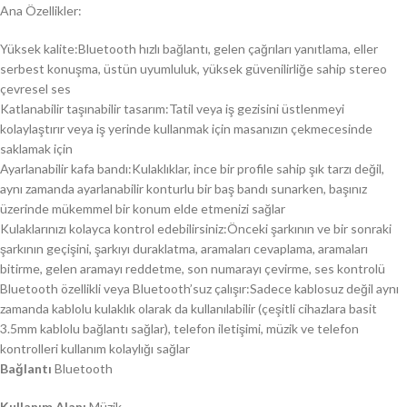
Ana Özellikler:
Yüksek kalite:Bluetooth hızlı bağlantı, gelen çağrıları yanıtlama, eller
serbest konuşma, üstün uyumluluk, yüksek güvenilirliğe sahip stereo
çevresel ses
Katlanabilir taşınabilir tasarım:Tatil veya iş gezisini üstlenmeyi
kolaylaştırır veya iş yerinde kullanmak için masanızın çekmecesinde
saklamak için
Ayarlanabilir kafa bandı:Kulaklıklar, ince bir profile sahip şık tarzı değil,
aynı zamanda ayarlanabilir konturlu bir baş bandı sunarken, başınız
üzerinde mükemmel bir konum elde etmenizi sağlar
Kulaklarınızı kolayca kontrol edebilirsiniz:Önceki şarkının ve bir sonraki
şarkının geçişini, şarkıyı duraklatma, aramaları cevaplama, aramaları
bitirme, gelen aramayı reddetme, son numarayı çevirme, ses kontrolü
Bluetooth özellikli veya Bluetooth’suz çalışır:Sadece kablosuz değil aynı
zamanda kablolu kulaklık olarak da kullanılabilir (çeşitli cihazlara basit
3.5mm kablolu bağlantı sağlar), telefon iletişimi, müzik ve telefon
kontrolleri kullanım kolaylığı sağlar
Bağlantı
Bluetooth
Kullanım Alanı
Müzik