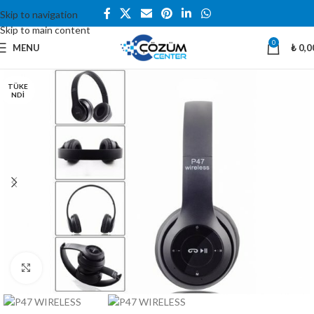
Skip to navigation
Skip to main content
0
MENU
₺
0,0
TÜKE
NDI
Büyütmek için tıklayın