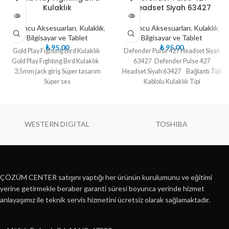
NDI
NDI
Kulaklık
Headset Siyah 63427
Oyuncu Aksesuarları
,
Kulaklık
,
Oyuncu Aksesuarları
,
Kulaklık
,
Bilgisayar ve Tablet
Bilgisayar ve Tablet
₺
95,00
₺
95,00
Gold Play Fıghtıng Bırd Kulaklık
Defender Pulse 427 Headset Siyah
Gold Play Fıghtıng Bırd Kulaklık
63427 Defender Pulse 427
3.5mm jack giriş Süper tasarım
Headset Siyah 63427 Bağlantı Tipi
Süper ses
Kablolu Kulaklık Tipi
WESTERN DIGITAL
TOSHIBA
ÇÖZÜM CENTER satışını yaptığı her ürünün kurulumunu ve eğitimi
yerine getirmekle beraber garanti süresi boyunca yerinde hizmet
anlayaşımız ile teknik servis hizmetini ücretsiz olarak sağlamaktadır.