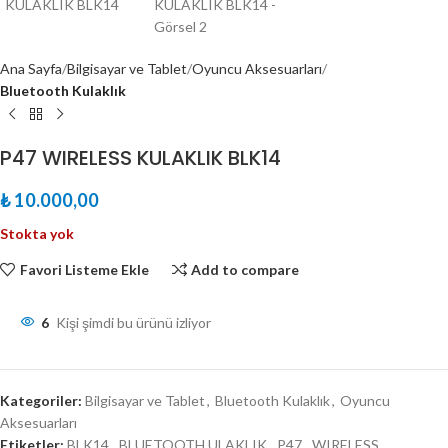
Ana Sayfa
Bilgisayar ve Tablet
Oyuncu Aksesuarları
Bluetooth Kulaklık
P47 WIRELESS KULAKLIK BLK14
₺
10.000,00
Stokta yok
Favori Listeme Ekle
Add to compare
6
Kişi şimdi bu ürünü izliyor
Kategoriler:
Bilgisayar ve Tablet
,
Bluetooth Kulaklık
,
Oyuncu
Aksesuarları
Etiketler:
BLK14
,
BLUETOOTH ULAKLIK
,
P47
,
WIRELESS