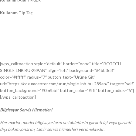
Kullanım Tip
Taç
[wps_calltoaction style=”default” border=”none” title=”BOTECH
SINGLE LNB BU-289AN” align=”left” background=”#4bb3e3″
color=”#ffffff” radius=”7″ button_text=”Ürüne Git”
url=”https://cozumcenter.com/urun/single-lnb-bu-289an/” target=”self”
button_background=”#0b6bbf” button_color=”#fff” button_radius=”5″]
[/wps_calltoaction]
Bilgisayar Servis Hizmetleri
Her marka , model bilgisayarların ve tabletlerin garanti içi veya garanti
dışı bakım ,onarım, tamir servis hizmetleri verilmektedir.