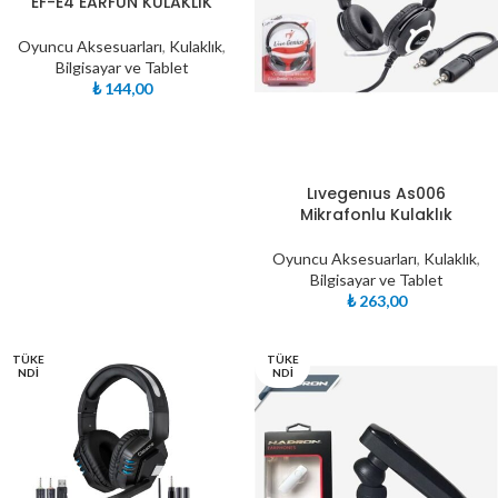
EF-E4 EARFUN KULAKLIK
Oyuncu Aksesuarları
,
Kulaklık
,
Bilgisayar ve Tablet
₺
144,00
Lıvegenıus As006
Mikrafonlu Kulaklık
Oyuncu Aksesuarları
,
Kulaklık
,
Bilgisayar ve Tablet
₺
263,00
TÜKE
TÜKE
NDI
NDI