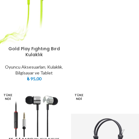
Gold Play Fıghtıng Bırd
Kulaklık
Oyuncu Aksesuarları
,
Kulaklık
,
Bilgisayar ve Tablet
₺
95,00
TÜKE
TÜKE
NDI
NDI