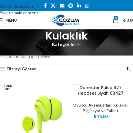
Skip to navigation
Skip to main content
0
MENU
₺
0,0
Kulaklık
Kategoriler
Ana Sayfa
Bilgisayar ve Tablet
Oyuncu Aksesuarları
Kulaklık
7 sonucun tümü gösteriliyor
Filtreyi Göster
TÜKE
TÜKE
Defender Pulse 427
NDI
NDI
Headset Siyah 63427
Oyuncu Aksesuarları
,
Kulaklık
,
Bilgisayar ve Tablet
₺
95,00