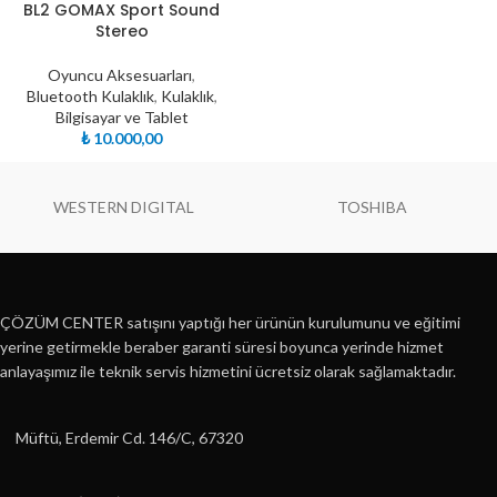
BL2 GOMAX Sport Sound
Stereo
Oyuncu Aksesuarları
,
Bluetooth Kulaklık
,
Kulaklık
,
Bilgisayar ve Tablet
₺
10.000,00
WESTERN DIGITAL
TOSHIBA
ÇÖZÜM CENTER satışını yaptığı her ürünün kurulumunu ve eğitimi
yerine getirmekle beraber garanti süresi boyunca yerinde hizmet
anlayaşımız ile teknik servis hizmetini ücretsiz olarak sağlamaktadır.
Müftü, Erdemir Cd. 146/C, 67320