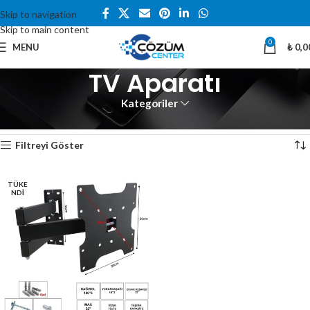
Skip to navigation
Skip to main content
0
MENU
₺
0,0
TV Aparatı
Kategoriler
Ana Sayfa
Aksesuarlar
TV Aparatı
Tek bir sonuç gösteriliyor
Filtreyi Göster
TÜKE
NDI