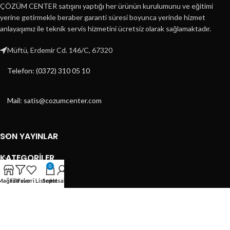
ÇÖZÜM CENTER satışını yaptığı her ürünün kurulumunu ve eğitimi
yerine getirmekle beraber garanti süresi boyunca yerinde hizmet
anlayaşımız ile teknik servis hizmetini ücretsiz olarak sağlamaktadır.
Müftü, Erdemir Cd. 146/C, 67320
Telefon: (0372) 310 05 10
Mail: satis@cozumcenter.com
SON YAYINLAR
KATEGORILER
0
KATEGORILER
Mağaza
Filtreler
Favori Listem
Sepet
Hesabım
HIZLI MENÜ
ÇÖZÜM CENTER
2023 DESİGN BY
ÇAĞRI TASARIM
- E-TİCARET TASARIMLARI