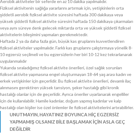
Aerobik aktiviteler bir seferde en az 10 dakika yapılmalıdır.
Fiziksel aktivitenin sağlığa yararlarını artırmak için, yetişkinlerin orta
şiddetli aerobik fiziksel aktivite süresini haftada 300 dakikaya veya
yüksek şiddetli fiziksel aktivite süresini haftada 150 dakikaya çıkarmaları
veya aynı süreye denk gelecek miktarda orta ve yüksek şiddetli fiziksel
aktivitelerin bileşimini yapmaları gerekmektedir.
Haftada 2 ya da daha fazla gün, büyük kas gruplarını kuvvetlendiren
fiziksel aktiviteler yapılmalıdır. Farklı kas gruplarını çalıştırmaya yönelik 8-
10 egzersiz seçilmeli ve bu egzersizlerin her biri 10-12 kez tekrarlanarak
uygulanmalıdır
Yukarıda sıraladığımız fiziksel aktivite önerileri, özel sağlık sorunları
fiziksel aktivite yapmasına engel oluşturmayan 18-64 yaş arası kadın ve
erkek yetişkinler için geçerlidir. Bu fiziksel aktivite önerileri, devamlı ilaç
alınmasını gerektiren yüksek tansiyon, şeker hastalığı gibi kronik
hastalığı olanlar için de geçerlidir. Ayrıca öneriler uyarlanarak engelliler
için de kullanılabilir. Hamile kadınlar, doğum yapmış kadınlar ve kalp
hastalığı olan kişiler ise özel önlemler ile fiziksel aktivitelerini artırabilirler.
UNUTMAYIN, HAYATINIZ BOYUNCA HİÇ EGZERSİZ
YAPMAMIŞ OLSANIZ BİLE BAŞLAMAK İÇİN ASLA GEÇ
DEĞİLDİR