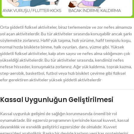
Orta şiddetli fiziksel aktiviteler, biraz terlememize ve zor nefes almamıza
yol açan aktivitelerdir. Bu tür aktiviteler sırasında konuşabilir ancak şarkı
söylemekte zorlanırız. Hafif yük taşıma, hızlı yürüme, hafif tempolu koşu,
normal hızda bisiklete binme, halk oyunları, dans, yüzme gibi. Yüksek
şiddetli fiziksel aktiviteler, kalp atım sayısı ve nefes alma sıklığımızın çok
yükseldiği aktivitelerdir. Bu tür aktiviteler sırasında, kendimizi nefes
nefese hisseder, konuşmakta zorlanırız. Ağır yük kaldırma, toprak kazma,
step-aerobik, basketbol, futbol veya hızlı bisiklet çevirme gibi fiziksel
efor gerektiren aktiviteler yüksek şiddetli aktivitelerdir
Kassal Uygunluğun Geliştirilmesi
Kassal uygunluk gelişimi de sağlığın korunmasında önemli bir rol
oynamaktadır. Bir egzersiz programının içerisinde kassal kuvvet, kassal
dayanıklılık ve esneklik geliştirici egzersizler de olmalıdır. Kuvvet
egzersizleri anaboliktir. Başka bir deyişle kasların yeni kas proteinlerini