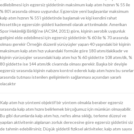
edilebilmesi için egzersiz şiddetinin maksimum kalp atım hızının % 55 ile
% 80’i arasında olması uygundur. Egzersize yeni başlayanlar maksimum
kalp atım hızının % 55’i şiddetinde başlamalı ve kişi kendini rahat
hissettikçe egzersizin şiddeti kademeli olarak arttırılmalıdır. Amerikan
Spor Hekimliği Birliği’ne (ACSM, 2011) göre, kişinin aerobik uygunluk
gelişimi elde edebilmesi için egzersiz şiddetinin % 60 ile % 70 arasında
olması gerekir Örneğin düzenli yürüyüşler yapan 40 yaşındaki bir kişinin
maksimum kalp atım hızı yukarıdaki formüle göre 180 atım/dakikadır ve
kişinin yürüyüşler sırasındaki kalp atım hızı % 60 şiddette 108 atım/dk, %
80 şiddette ise 144 atım/dk civarında olması gerekir. Başka bir deyişle
egzersiz sırasında kişinin nabzını kontrol ederek kalp atım hızını bu sınırlar
arasında tutması istenilen gelişimlerin sağlanması açısından yararlı
olacaktır
Kalp atım hızı yöntemi objektif bir yöntem olmakla beraber egzersiz
sırasında kalp atım hızını belirlemek birçoğumuz için mümkün olmayabilir.
Bu gibi durumlarda kalp atım hızı, nefes alma sıklığı, terleme düzeyi ve
yapılan aktivitenin algılanan zorluk derecesine göre egzersiz şiddetini siz
de tahmin edebilirsiniz. Düşük şiddetli fiziksel aktiviteler, kalp atım sayısı