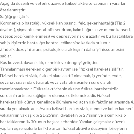
Aşağıda düzenli ve yeterli düzeyde fiziksel aktivite yapmanın yararları
özetlenmiştir:
Sağlığı geliştirir.
Koroner kalp hastalığı, yüksek kan basıncı, felç, şeker hastalığı (Tip 2
diyabet), şişmanlık, metabolik sendrom, kalın bağırsak ve meme kanseri,
osteoporoz (kemik erimesi) ve depresyon riskini azaltır ve bu hastalıklara
sahip kişilerde hastalığın kontrol edilmesine katkıda bulunur.
Zindelik düzeyini artırır, psikolojik olarak kişinin daha iyi hissetmesini
sağlar.
Kas kuvveti, dayanıklılık, esneklik ve dengeyi geliştirir.
Tanımlanması gereken diğer bir kavram ise “fiziksel hareketsizlik”tir.
Fiziksel hareketsizlik, fiziksel olarak aktif olmamak, iş yerinde, evde,
seyahat sırasında oturarak veya yatarak geçirilen süre olarak
tanımlanmaktadır. Fiziksel aktivitenin aksine fiziksel hareketsizlik
süresinin artması sağlığımızı olumsuz etkilemektedir. Fiziksel
hareketsizlik dünya genelinde ölümlere yol açan risk faktörleri arasında 4.
sırada yer almaktadır. Ayrıca fiziksel hareketsizlik, meme ve kolon kanseri
vakalarının yaklaşık % 21-25’inin, diyabetin % 27’sinin ve iskemik kalp
hastalıklarının % 30’unun başlıca sebebidir. Yapılan çalışmalar düzenli
yapılan egzersizlerle birlikte artan fiziksel aktivite düzeyinin bireylerin