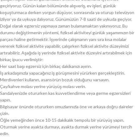
geçiriyoruz. Günün kalan bölümünde alışveriş, ev işleri, günlük
koşuşturmaca derken yorgun düşüyor, sonrasında ya oturup televizyon
izliyor ya da uykuya dalıyoruz. Günümüzün 7-8 saati de uykuda geçiyor.
Doğal olarak egzersiz yapmaya zaman bulamamaktan yakınıyoruz. Bu
durumu değiştirmenin yöntemi, fiziksel aktiviteyi günlük yaşamımızın bir
parçası haline getirmektir. İşyerinde çalışmanın yanı sıra kısa molalar
vererek fiziksel aktivite yapabilir, çalışırken fiziksel aktivite düzeyimizi
artırabiliriz. Aşağıda iş yerinde fiziksel aktivite düzeyini artırabilmek için
birkaç ipucu verilmiştir:
Her saat başı egzersiz için birkaç dakikanızı ayırın.
İş arkadaşınızla yapacağınız iş görüşmesini yürürken gerçekleştirin.
Merdivenleri kullanın, asansörün bozuk olduğunu varsayın.
Çay/kahve molası yerine yürüyüş molası verin.
Sandalyenizde otururken kas kuvvetlendirme veya germe egzersizleri
yapın.
Bilgisayar önünde otururken omuzlarınızla öne ve arkaya doğru daireler
çizin.
Öğle yemeğinden önce 10-15 dakikalık tempolu bir yürüyüş yapın.
Oturmak yerine ayakta durmayı, ayakta durmak yerine yürümeyi tercih
edin.