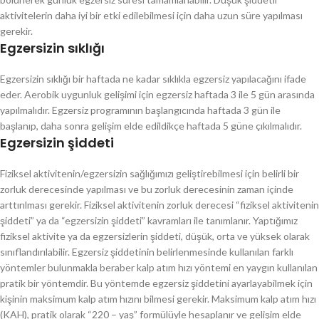
aktivitelerin daha iyi bir etki edilebilmesi için daha uzun süre yapılması
gerekir.
Egzersizin sıklığı
Egzersizin sıklığı bir haftada ne kadar sıklıkla egzersiz yapılacağını ifade
eder. Aerobik uygunluk gelişimi için egzersiz haftada 3 ile 5 gün arasında
yapılmalıdır. Egzersiz programının başlangıcında haftada 3 gün ile
başlanıp, daha sonra gelişim elde edildikçe haftada 5 güne çıkılmalıdır.
Egzersizin şiddeti
Fiziksel aktivitenin/egzersizin sağlığımızı geliştirebilmesi için belirli bir
zorluk derecesinde yapılması ve bu zorluk derecesinin zaman içinde
arttırılması gerekir. Fiziksel aktivitenin zorluk derecesi “fiziksel aktivitenin
şiddeti” ya da “egzersizin şiddeti” kavramları ile tanımlanır. Yaptığımız
fiziksel aktivite ya da egzersizlerin şiddeti, düşük, orta ve yüksek olarak
sınıflandırılabilir. Egzersiz şiddetinin belirlenmesinde kullanılan farklı
yöntemler bulunmakla beraber kalp atım hızı yöntemi en yaygın kullanılan
pratik bir yöntemdir. Bu yöntemde egzersiz şiddetini ayarlayabilmek için
kişinin maksimum kalp atım hızını bilmesi gerekir. Maksimum kalp atım hızı
(KAH), pratik olarak “220 – yaş” formülüyle hesaplanır ve gelişim elde