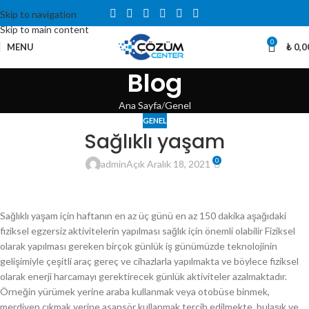
Skip to navigation
Skip to main content
0
MENU
₺
0,0
Blog
Ana Sayfa
Genel
GENEL
Sağlıklı yaşam
0
admin
Açık Aralık 18, 2021
Sağlıklı yaşam için haftanın en az üç günü en az 150 dakika aşağıdaki
fiziksel egzersiz aktivitelerin yapılması sağlık için önemli olabilir Fiziksel
olarak yapılması gereken birçok günlük iş günümüzde teknolojinin
gelişimiyle çeşitli araç gereç ve cihazlarla yapılmakta ve böylece fiziksel
olarak enerji harcamayı gerektirecek günlük aktiviteler azalmaktadır.
Örneğin yürümek yerine araba kullanmak veya otobüse binmek,
merdiven çıkmak yerine asansör kullanmak tercih edilmekte, bulaşık ve