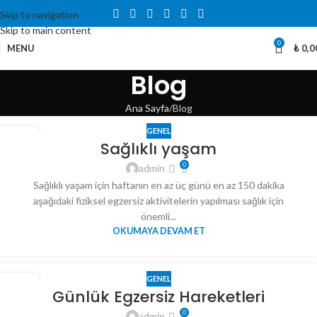
Skip to navigation
Skip to main content
0
MENU
₺
0,0
Blog
Ana Sayfa
Blog
GENEL
18
Sağlıklı yaşam
ARA
0
admin
Sağlıklı yaşam için haftanın en az üç günü en az 150 dakika
aşağıdaki fiziksel egzersiz aktivitelerin yapılması sağlık için
önemli...
OKUMAYA DEVAM ET
GENEL
05
Günlük Egzersiz Hareketleri
OCA
0
admin