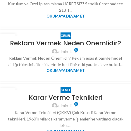
Kurulum ve Özel Ip tanımlama ÜCRETSİZ! Senelik ücret sadece
213 T...
OKUMAYA DEVAM ET
GENEL
05
Reklam Vermek Neden Önemlidir?
OCA
0
admin
Reklam Vermek Neden Önemlidir? Reklam esas itibariyle hedef
aldığı tüketici kitlesi üzerinde belirli bir etki yaratmak ve bu kitl...
OKUMAYA DEVAM ET
GENEL
04
Karar Verme Teknikleri
OCA
0
admin
Karar Verme Teknikleri (ÇKKV) Çok Kriterli Karar Verme
teknikleri, 1960‟lı yıllarda karar verme işlemlerine yardımcı olacak
bir t...