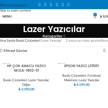
Skip to navigation
Skip to main content
0
MENU
₺
0,0
Lazer Yazıcılar
Kategoriler
Ana Sayfa
Baskı Çözümleri
Lazer Yazıcılar
2 sonucun tümü gösteriliyor
Filtreyi Göster
TÜKE
TÜKE
HP ÇOK AMACLI YAZICI
EPSON YAZICI L3150Y
NDI
NDI
SEOLA-1802-01
Baskı Çözümleri
,
Fotokopi
Baskı Çözümleri
,
Lazer Yazıcılar
,
Makinesi
,
Lazer Yazıcılar
Diğer
₺
4.599,00
₺
3.390,00