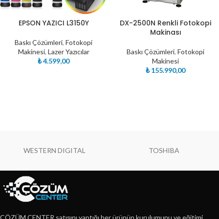
EPSON YAZICI L3150Y
DX-2500N Renkli Fotokopi
Makinası
Baskı Çözümleri
,
Fotokopi
Makinesi
,
Lazer Yazıcılar
Baskı Çözümleri
,
Fotokopi
₺
4.599,00
Makinesi
₺
155.990,00
WESTERN DIGITAL
TOSHIBA
ÇÖZÜM CENTER satışını yaptığı her ürünün kurulumunu ve eğitimi