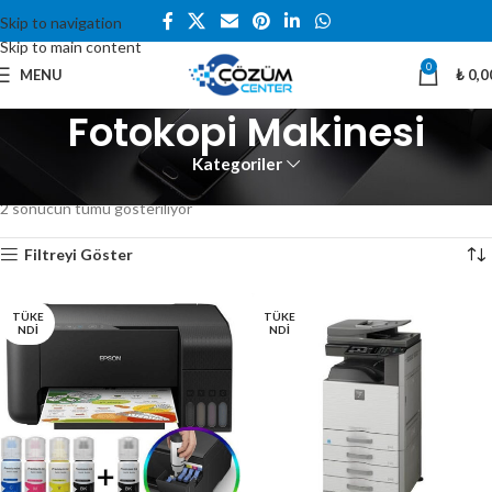
Skip to navigation
Skip to main content
0
MENU
₺
0,0
Fotokopi Makinesi
Kategoriler
Ana Sayfa
Baskı Çözümleri
Fotokopi Makinesi
2 sonucun tümü gösteriliyor
Filtreyi Göster
TÜKE
TÜKE
NDI
NDI