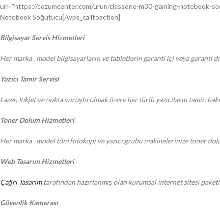
url=”https://cozumcenter.com/urun/classone-m30-gaming-notebook-sog
Notebook Soğutucu[/wps_calltoaction]
Bilgisayar Servis Hizmetleri
Her marka , model bilgisayarların ve tabletlerin garanti içi veya garanti d
Yazıcı Tamir Servisi
Lazer, Inkjet ve nokta vuruşlu olmak üzere her türlü yazıcıların tamir, ba
Toner Dolum Hizmetleri
Her marka , model tüm fotokopi ve yazıcı grubu makinelerinize toner dol
Web Tasarım Hizmetleri
Çağrı Tasarım
tarafından hazırlanmış olan kurumsal internet sitesi paketle
Güvenlik Kamerası