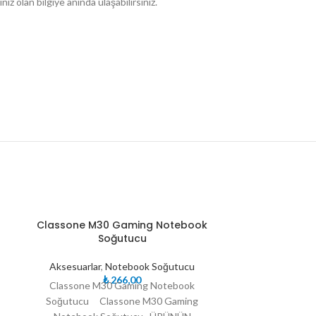
ız olan bilgiye anında ulaşabilirsiniz.
TÜKE
TÜKE
a
Classone M30 Gaming Notebook
CLASSONE R
NDI
NDI
Soğutucu
Çevre Birimleri
,
Aksesuarlar
,
Notebook Soğutucu
ve Tablet
,
₺
266,00
Classone M30 Gaming Notebook
CLASSONE R
Soğutucu Classone M30 Gaming
CLASSONE RG