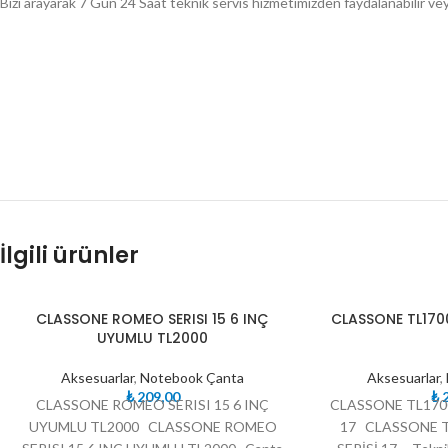
Bizi arayarak 7 Gün 24 Saat teknik servis hizmetimizden faydalanabilir veya m
İlgili ürünler
TÜKE
TÜKE
CLASSONE ROMEO SERISI 15 6 INÇ
CLASSONE TL170
NDI
NDI
UYUMLU TL2000
Aksesuarlar
,
Notebook Çanta
Aksesuarlar
,
₺
209,00
₺
2
CLASSONE ROMEO SERISI 15 6 INÇ
CLASSONE TL170
UYUMLU TL2000 CLASSONE ROMEO
17 CLASSONE 