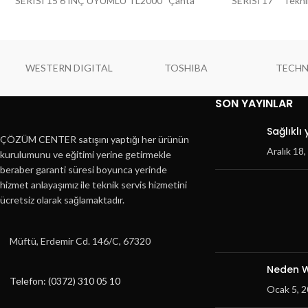
SERISI 15 6 INÇ UYUMLU TL2000 Çanta
SERİSİ 17 Teknik 
Tipi
Omuz A
WESTERN DIGITAL
TOSHIBA
TECH
SON YAYINLAR
Sağlıklı
ÇÖZÜM CENTER satışını yaptığı her ürünün
Aralık 18
kurulumunu ve eğitimi yerine getirmekle
beraber garanti süresi boyunca yerinde
hizmet anlayaşımız ile teknik servis hizmetini
ücretsiz olarak sağlamaktadır.
Müftü, Erdemir Cd. 146/C, 67320
Neden W
Telefon: (0372) 310 05 10
Ocak 5, 