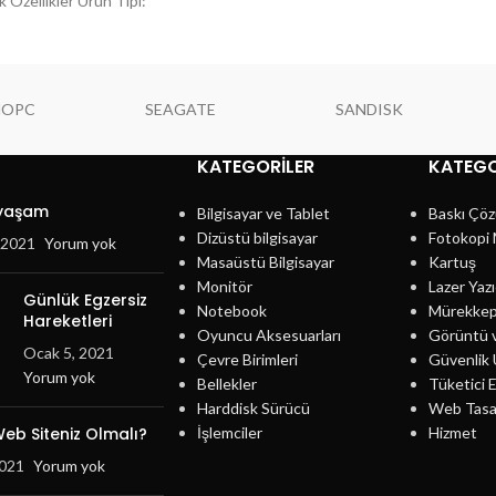
Özellikler Ürün Tipi:
15.6, 15, 14, 13.3, 13 inch NOTEBOOK:
skılı Ürün
NOPC
SEAGATE
SANDISK
KATEGORILER
KATEGO
 yaşam
Bilgisayar ve Tablet
Baskı Çöz
Dizüstü bilgisayar
Fotokopi 
, 2021
Yorum yok
Masaüstü Bilgisayar
Kartuş
Monitör
Lazer Yazı
Günlük Egzersiz
Notebook
Mürekke
Hareketleri
Oyuncu Aksesuarları
Görüntü 
Ocak 5, 2021
Çevre Birimleri
Güvenlik 
Yorum yok
Bellekler
Tüketici E
Harddisk Sürücü
Web Tasa
eb Siteniz Olmalı?
İşlemciler
Hizmet
2021
Yorum yok