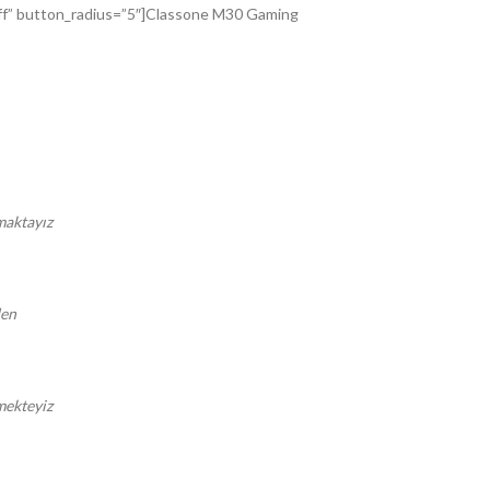
ff” button_radius=”5″]Classone M30 Gaming
pmaktayız
den
mekteyiz