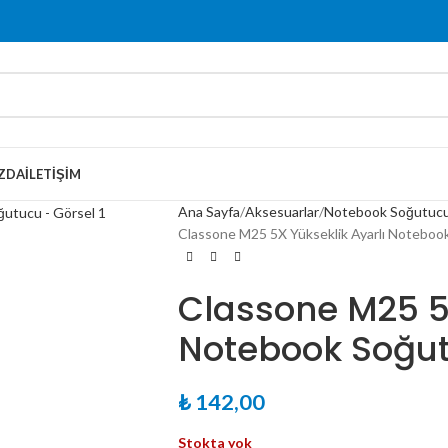
ZDA
İLETIŞIM
Ana Sayfa
Aksesuarlar
Notebook Soğutuc
Classone M25 5X Yükseklik Ayarlı Noteboo
Classone M25 5X
Notebook Soğu
₺
142,00
Stokta yok