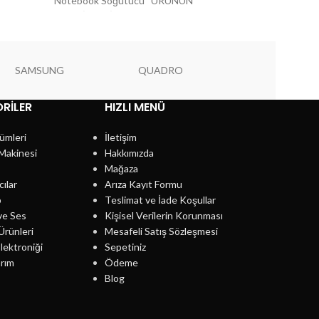
Notebook Soğutucu ÜRÜNÜN
ARKA IŞIK EFE
ÖZELLİKLERİ 14-17 inch 2 Fan 2
sist
98/2000/
SAMSUNG
QUADRO
PIONEER
RILER
HIZLI MENÜ
ümleri
İletişim
Makinesi
Hakkımızda
Mağaza
cılar
Arıza Kayıt Formu
p
Teslimat ve İade Koşullar
ve Ses
Kişisel Verilerin Korunması
Ürünleri
Mesafeli Satış Sözleşmesi
lektroniği
Sepetiniz
rım
Ödeme
Blog