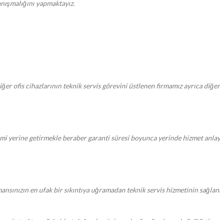
danışmalığını yapmaktayız.
iğer ofis cihazlarının teknik servis görevini üstlenen firmamız ayrıca diğe
erine getirmekle beraber garanti süresi boyunca yerinde hizmet anlayaşı
sınızın en ufak bir sıkıntıya uğramadan teknik servis hizmetinin sağlanmas