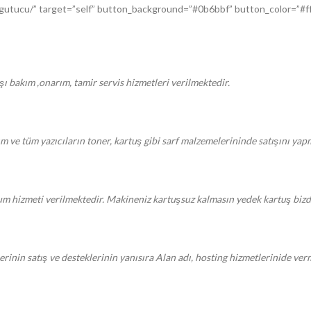
utucu/” target=”self” button_background=”#0b6bbf” button_color=”#f
ışı bakım ,onarım, tamir servis hizmetleri verilmektedir.
kım ve tüm yazıcıların toner, kartuş gibi sarf malzemelerininde satışını ya
um hizmeti verilmektedir. Makineniz kartuşsuz kalmasın yedek kartuş biz
rinin satış ve desteklerinin yanısıra Alan adı, hosting hizmetlerinide ver