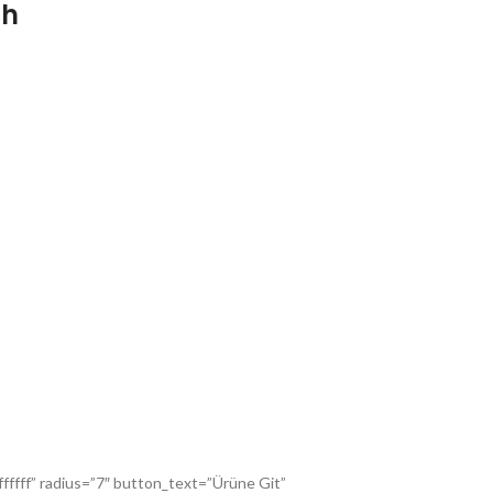
ah
fffff” radius=”7″ button_text=”Ürüne Git”