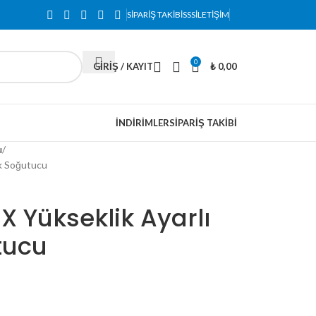
SIPARIŞ TAKIBI
SSS
İLETIŞIM
0
GIRIŞ / KAYIT
₺
0,00
İNDIRIMLER
SIPARIŞ TAKIBI
u
k Soğutucu
 Yükseklik Ayarlı
tucu