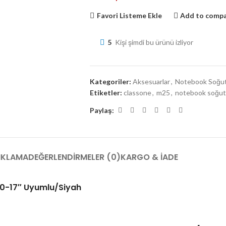
Favori Listeme Ekle
Add to comp
5
Kişi şimdi bu ürünü izliyor
Kategoriler:
Aksesuarlar
,
Notebook Soğu
Etiketler:
classone
,
m25
,
notebook soğu
Paylaş:
IKLAMA
DEĞERLENDIRMELER (0)
KARGO & İADE
10-17″ Uyumlu/Siyah