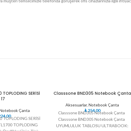
üşteri temsilcimizle telefonda görüşerek ofis cihazlarınızla ilgili ihtiyacın
TÜKE
0 TOPLODING SERİSİ
Classsone BND305 Notebook Çant
NDI
17
Aksesuarlar
,
Notebook Çanta
Notebook Çanta
₺
254,00
Classsone BND305 Notebook Çanta
24,00
0 TOPLODING SERİSİ
Classsone BND305 Notebook Çanta
TL1700 TOPLODING
UYUMLULUK TABLOSU ULTRABOOK: