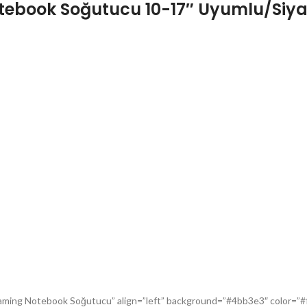
otebook Soğutucu 10-17″ Uyumlu/Siy
Gaming Notebook Soğutucu” align=”left” background=”#4bb3e3″ color=”#f