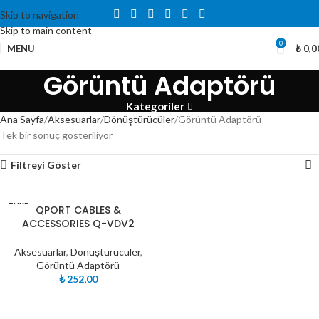
Skip to navigation
Skip to main content
0
MENU
₺
0,0
Görüntü Adaptörü
Kategoriler
Ana Sayfa
Aksesuarlar
Dönüştürücüler
Görüntü Adaptörü
Tek bir sonuç gösteriliyor
Filtreyi Göster
TÜKE
QPORT CABLES &
NDI
ACCESSORIES Q-VDV2
Aksesuarlar
,
Dönüştürücüler
,
Görüntü Adaptörü
₺
252,00