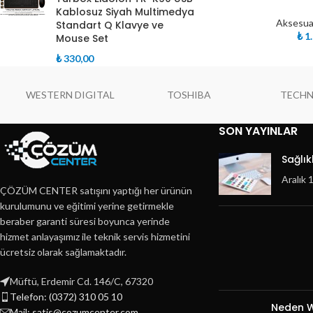
Kablosuz Siyah Multimedya
Aksesuar
Standart Q Klavye ve
₺
1.
Mouse Set
₺
330,00
WESTERN DIGITAL
TOSHIBA
TECH
SON YAYINLAR
Sağlık
Aralık 
ÇÖZÜM CENTER satışını yaptığı her ürünün
kurulumunu ve eğitimi yerine getirmekle
beraber garanti süresi boyunca yerinde
hizmet anlayaşımız ile teknik servis hizmetini
ücretsiz olarak sağlamaktadır.
Müftü, Erdemir Cd. 146/C, 67320
Telefon: (0372) 310 05 10
Neden W
Mail: satis@cozumcenter.com