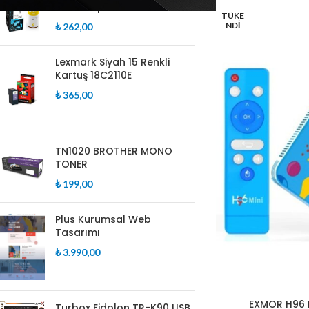
Mürekkep
TÜKE
NDI
₺
262,00
Lexmark Siyah 15 Renkli
Kartuş 18C2110E
₺
365,00
TN1020 BROTHER MONO
TONER
₺
199,00
Plus Kurumsal Web
Tasarımı
₺
3.990,00
EXMOR H96 
Turbox Eidolon TR-K90 USB