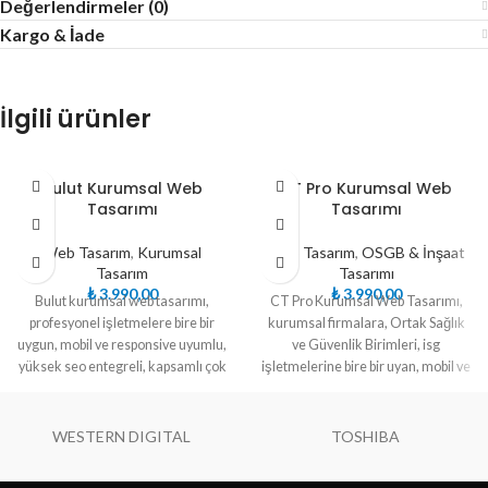
Değerlendirmeler (0)
Kargo & İade
İlgili ürünler
Bulut Kurumsal Web
CT Pro Kurumsal Web
Tasarımı
Tasarımı
Web Tasarım
,
Kurumsal
Web Tasarım
,
OSGB & İnşaat
Tasarım
Tasarımı
₺
3.990,00
₺
3.990,00
Bulut kurumsal web tasarımı,
CT Pro Kurumsal Web Tasarımı,
profesyonel işletmelere bire bir
kurumsal firmalara, Ortak Sağlık
uygun, mobil ve responsive uyumlu,
ve Güvenlik Birimleri, isg
yüksek seo entegreli, kapsamlı çok
işletmelerine bire bir uyan, mobil ve
özel tasarımdır.
responsive uyumlu, Personel
Yönetim Sistemi, Randevu modüllü,
yüksek seo entegreli, kapsamlı web
WESTERN DIGITAL
TOSHIBA
sitesidir.