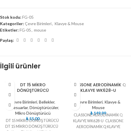
Stok kodu:
FG-05
Kategoriler:
Çevre Birimleri
,
Klavye & Mouse
Etiketler:
FG-05
,
mouse
Paylaş:
İlgili ürünler
TÜKE
TÜKE
DT 15 MİKRO
CLASSONE AERODİNAMİK Q
NDI
NDI
DÖNÜŞTÜRÜCÜ
KLAVYE WK628-U
Çevre Birimleri
,
Bellekler
,
Çevre Birimleri
,
Klavye &
Aksesuarlar
,
Dönüştürücüler
,
Mouse
Mikro Dönüştürücü
₺
149,99
CLASSONE AERODİNAMİK Q
₺
55,00
DT 15 MİKRO DÖNÜŞTÜRÜCÜ
KLAVYE WK628-U CLASSONE
DT 15 MİKRO DÖNÜŞTÜRÜCÜ
AERODİNAMİK Q KLAVYE