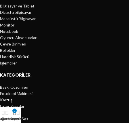
Bilgisayar ve Tablet
Dizüstü bilgisayar
Masaüstü Bilgisayar
Monitör
Notebook
Oyuncu Aksesuarları
Çevre Birimleri
Bellekler
Harddisk Sürücü
İşlemciler
KATEGORILER
Baskı Çözümleri
Fotokopi Makinesi
Kartuş
Lazer Yazıcılar
0
Mürekkep
Görüntü ve Ses
ağaza
Favori Listem
Sepet
Hesabım
Güvenlik Ürünleri