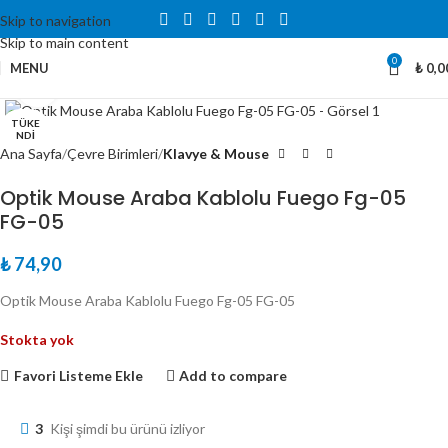
Skip to navigation
Skip to main content
0
MENU
₺
0,0
Büyütmek için tıklayın
TÜKE
NDI
Ana Sayfa
Çevre Birimleri
Klavye & Mouse
Optik Mouse Araba Kablolu Fuego Fg-05
FG-05
₺
74,90
Optik Mouse Araba Kablolu Fuego Fg-05 FG-05
Stokta yok
Favori Listeme Ekle
Add to compare
3
Kişi şimdi bu ürünü izliyor