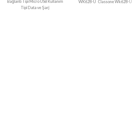
Bağlantı Tipi Micro USB Kullanım
WK628-U Classone Wk628-U
Tipi Data ve Şarj
Classone Q Usb Multimedya Ultra
Slim