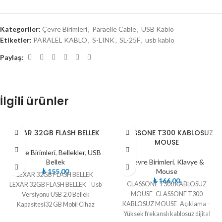
Kategoriler:
Çevre Birimleri
,
Paraelle Cable
,
USB Kablo
Etiketler:
PARALEL KABLO
,
S-LINK
,
SL-25F
,
usb kablo
Paylaş:
İlgili ürünler
TÜKE
TÜKE
LEXAR 32GB FLASH BELLEK
CLASSONE T300 KABLOSUZ
NDI
NDI
MOUSE
Çevre Birimleri
,
Bellekler
,
USB
Bellek
Çevre Birimleri
,
Klavye &
₺
155,00
Mouse
LEXAR 32GB FLASH BELLEK
₺
166,00
CLASSONE T300 KABLOSUZ
LEXAR 32GB FLASH BELLEK Usb
MOUSE CLASSONE T300
Versiyonu USB 2.0 Bellek
KABLOSUZ MOUSE Açıklama –
Kapasitesi32 GB Mobil Cihaz
Yüksek frekanslı kablosuz dijital