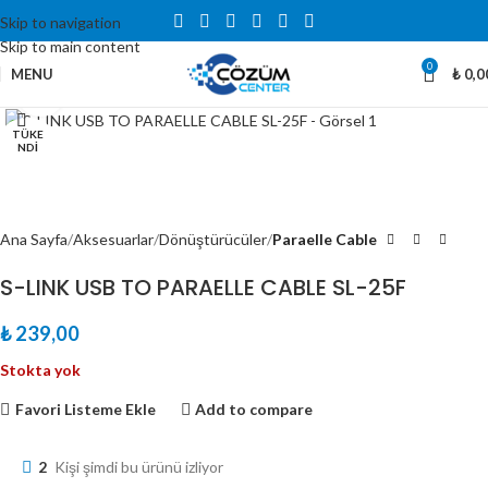
Skip to navigation
Skip to main content
0
MENU
₺
0,0
Büyütmek için tıklayın
TÜKE
NDI
Ana Sayfa
Aksesuarlar
Dönüştürücüler
Paraelle Cable
S-LINK USB TO PARAELLE CABLE SL-25F
₺
239,00
Stokta yok
Favori Listeme Ekle
Add to compare
2
Kişi şimdi bu ürünü izliyor