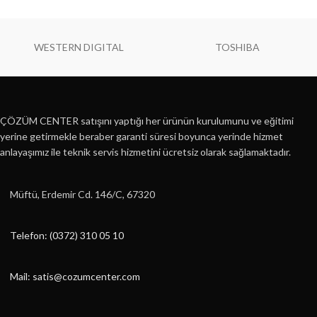
teknolojinin özgürce keyfini çıkarın
WESTERN DIGITAL
TOSHIBA
ÇÖZÜM CENTER satışını yaptığı her ürünün kurulumunu ve eğitimi
yerine getirmekle beraber garanti süresi boyunca yerinde hizmet
anlayaşımız ile teknik servis hizmetini ücretsiz olarak sağlamaktadır.
Müftü, Erdemir Cd. 146/C, 67320
Telefon: (0372) 310 05 10
Mail: satis@cozumcenter.com