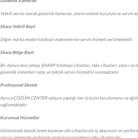
Güvenlik Kamerası
Yetkili servis olarak güvenlik kamerası, alarm sistemi kurulum ve servis 
Sharp Yetkili Bayii
Diğer marka model fotokopi makinelerine servis hizmeti verilmektedir
Sharp Bölge Bayii
Bir dünya devi olmuş SHARP fotokopi cihazları, faks cihazları, yazıcı ve d
güvenlik sistemleri satış ve teknik servis hizmetini sunmaktadır.
Profesyonel Destek
Ayrıca ÇÖZÜM CENTER satışını yaptığı her ürünün kurulumunu ve eğitimi y
sağlamaktadır
Kurumsal Hizmetler
Günümüzde büyük önem kazanan ofis cihazlarıyla iş akışınızın ve performan
yorucu tempoda en büyük yardımcınız şüphesiz ofis cihazlarıdır.