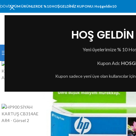
DÖVIZ
TÜM ÜRÜNLERDE %10 HOŞGELDİNİZ KUPONU: Hoşgeldin10
HOŞ GELDİN 
KATEGORI SEÇIN
Yeni üyelerimize % 10 Hoş
KATEGORİLER
ANA SAYFA
MAĞAZA
HAKKIMI
Kupon Adı:
HOSG
TÜKE
Kupon sadece yeni üye olan kullanıcılar içi
NDI