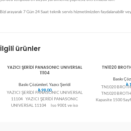
Bizi arayarak 7 Gün 24 Saat teknik servis hizmetimizden faydalanabilir veya m
İlgili ürünler
TÜKE
TÜKE
YAZICI ŞERİDİ PANASONIC UNIVERSAL
TN1020 BROT
NDI
NDI
11104
Baskı Çöz
Baskı Çözümleri
,
Yazıcı Şeridi
₺
1
TN1020 BROT
₺
98,00
YAZICI ŞERİDİ PANASONIC UNIVERSAL
TN1020 BROT
11104 YAZICI ŞERİDİ PANASONIC
Kapasite 1500 Say
UNIVERSAL 11104 Iso 9001 ve iso
[wps_calltoact
19752 standartlarına göre