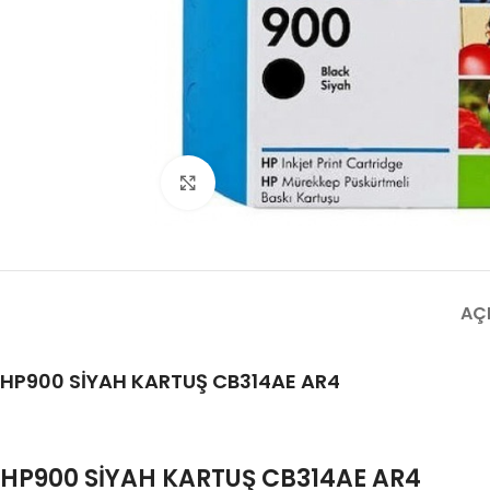
Büyütmek için tıklayın
AÇ
HP900 SİYAH KARTUŞ CB314AE AR4
HP900 SİYAH KARTUŞ CB314AE AR4