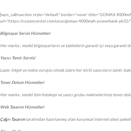
[wps_calltoaction style=”default” border=”none” title=”GOMAX 4000m
url=”https://cozumcenter.com/urun/gomax-4000mah-powerbank-pk32/” ta
Bilgisayar Servis Hizmetleri
Her marka , model bilgisayarların ve tabletlerin garanti içi veya garanti d
Yazıcı Tamir Servisi
Lazer, Inkjet ve nokta vuruşlu olmak üzere her türlü yazıcıların tamir, ba
Toner Dolum Hizmetleri
Her marka , model tüm fotokopi ve yazıcı grubu makinelerinize toner dol
Web Tasarım Hizmetleri
Çağrı Tasarım
tarafından hazırlanmış olan kurumsal internet sitesi paketle