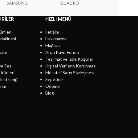
SAMSUNG
QUADRO
PIONEER
RILER
HIZLI MENÜ
ümleri
İletişim
Makinesi
Hakkımızda
Mağaza
cılar
Arıza Kayıt Formu
p
Teslimat ve İade Koşullar
ve Ses
Kişisel Verilerin Korunması
Ürünleri
Mesafeli Satış Sözleşmesi
lektroniği
Sepetiniz
rım
Ödeme
Blog