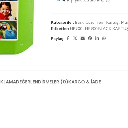
Kategoriler:
Baskı Çözümleri
,
Kartuş
,
Mür
Etiketler:
HP900
,
HP900 BLACK KARTU
Paylaş:
IKLAMA
DEĞERLENDIRMELER (0)
KARGO & İADE