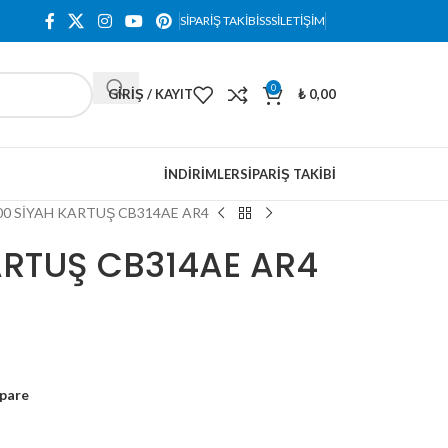
SIPARIŞ TAKIBI
SSS
İLETIŞIM
0
GIRIŞ / KAYIT
₺
0,00
İNDIRIMLER
SIPARIŞ TAKIBI
00 SİYAH KARTUŞ CB314AE AR4
ARTUŞ CB314AE AR4
pare