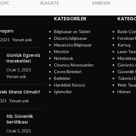
NOPC
SEAGATE
SANDISK
KATEGORILER
KATEGO
 yaşam
Bilgisayar ve Tablet
Baskı Çöz
Dizüstü bilgisayar
Fotokopi 
, 2021
Yorum yok
Masaüstü Bilgisayar
Kartuş
Monitör
Lazer Yazı
Günlük Egzersiz
Notebook
Mürekke
Hareketleri
Oyuncu Aksesuarları
Görüntü 
Ocak 5, 2021
Çevre Birimleri
Güvenlik 
Yorum yok
Bellekler
Tüketici E
Harddisk Sürücü
Web Tasa
eb Siteniz Olmalı?
İşlemciler
Hizmet
2021
Yorum yok
SSL Güvenlik
Sertifikası
Ocak 5, 2021