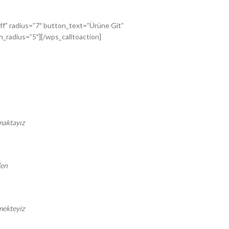
” radius=”7″ button_text=”Ürüne Git”
radius=”5″][/wps_calltoaction]
pmaktayız
den
mekteyiz