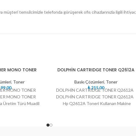
üşteri temsilcimizle telefonda görüşerek ofis cihazlarınızla ilgili ihtiyacın
TÜKE
HER MONO TONER
DOLPHİN CARTRIDGE TONER Q2612A
NDI
ümleri
,
Toner
Baskı Çözümleri
,
Toner
99,00
₺
215,00
HER MONO TONER
DOLPHİN CARTRIDGE TONER Q2612A
HER MONO TONER
DOLPHİN CARTRIDGE TONER Q2612A
fa Üretim Türü Muadil
Hp Q2612A Toneri Kullanan Makine
ion style=”default”
Modelleri Hp Laserjet Serisi