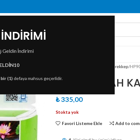
İNDİRİMİ
 Geldin İndirimi
ZDA
İLETIŞIM
ELDİN10
Ana Sayfa
Baskı Çözümleri
Mürekkep
HP9
HP900 SİYAH K
n
bir (1)
defaya mahsus geçerlidir.
₺
335,00
Stokta yok
Favori Listeme Ekle
Add to com
4
Kişi şimdi bu ürünü izliyor