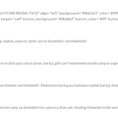
AH POWERBANK PK32″ align=”left” background=”#4bb3e3″ color=”#ffffff
rget=”self” button_background=”#0b6bbf” button_color=”#fff” button_
ışı bakım ,onarım, tamir servis hizmetleri verilmektedir.
kım ve tüm yazıcıların toner, kartuş gibi sarf malzemelerininde satışını ya
um hizmeti verilmektedir. Makineniz kartuşsuz kalmasın yedek kartuş biz
rinin satış ve desteklerinin yanısıra Alan adı, hosting hizmetlerinide ver