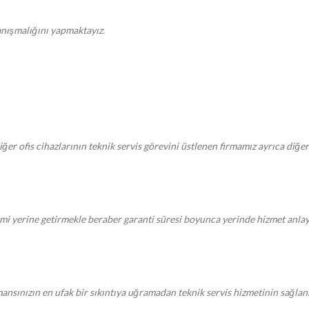
danışmalığını yapmaktayız.
iğer ofis cihazlarının teknik servis görevini üstlenen firmamız ayrıca diğe
erine getirmekle beraber garanti süresi boyunca yerinde hizmet anlayaşı
sınızın en ufak bir sıkıntıya uğramadan teknik servis hizmetinin sağlanmas