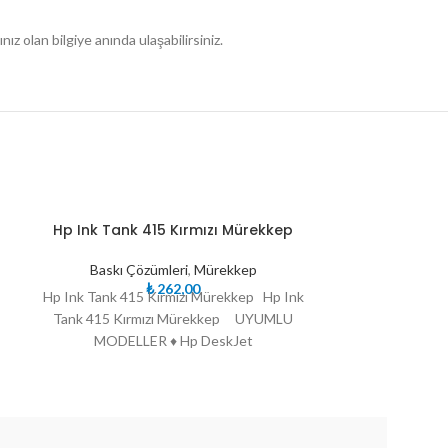
ız olan bilgiye anında ulaşabilirsiniz.
TÜKE
TÜKE
Hp Ink Tank 415 Kırmızı Mürekkep
PRİNT P
NDI
NDI
Baskı Çözümleri
,
Mürekkep
Baskı 
₺
262,00
Hp Ink Tank 415 Kırmızı Mürekkep Hp Ink
PRİNT PEN TO
Tank 415 Kırmızı Mürekkep UYUMLU
TONER Q26
MODELLER ♦ Hp DeskJet
CİHAZLAR : H