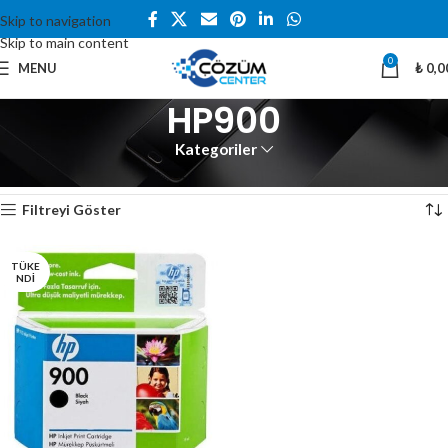
Skip to navigation
Skip to main content
0
MENU
₺
0,0
HP900
Kategoriler
Ana Sayfa
Ürünler “HP900” olarak etiketlendi
Tek bir sonuç gösteriliyor
Filtreyi Göster
TÜKE
NDI