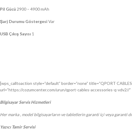
Pil Gücü
2900 – 4900 mAh
Şarj Durumu Göstergesi
Var
USB Çıkış Sayısı
1
[wps_calltoaction style=”default” border=”none” title=”QPORT CABLES
url=”https://cozumcenter.com/urun/qport-cables-accessories-q-vdv2//” 
Bilgisayar Servis Hizmetleri
Her marka , model bilgisayarların ve tabletlerin garanti içi veya garanti d
Yazıcı Tamir Servisi