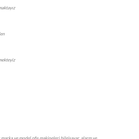
pmaktayız
den
mekteyiz
r marka ve model ofis makineleri bilgisayar, alarm ve