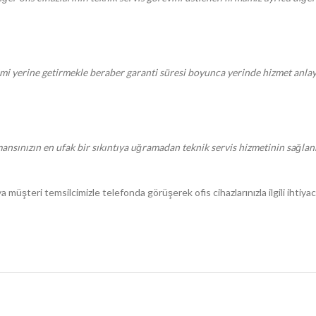
erine getirmekle beraber garanti süresi boyunca yerinde hizmet anlayaşı
sınızın en ufak bir sıkıntıya uğramadan teknik servis hizmetinin sağlanmas
üşteri temsilcimizle telefonda görüşerek ofis cihazlarınızla ilgili ihtiyacın