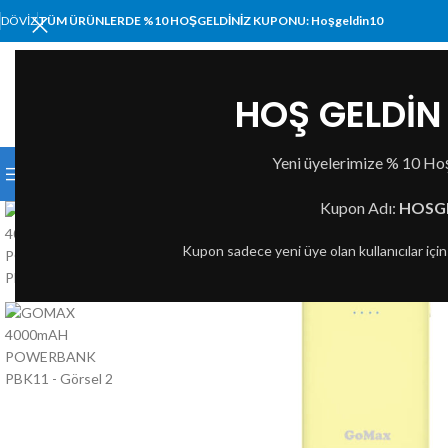
DÖVIZ
TÜM ÜRÜNLERDE %10 HOŞGELDİNİZ KUPONU: Hoşgeldin10
HOŞ GELDİN 
KATEGORI SEÇIN
Yeni üyelerimize % 10 Hoş
KATEGORİLER
ANA SAYFA
MAĞAZA
HAKKIMI
Kupon Adı:
HOSG
TÜKE
Kupon sadece yeni üye olan kullanıcılar içi
NDI