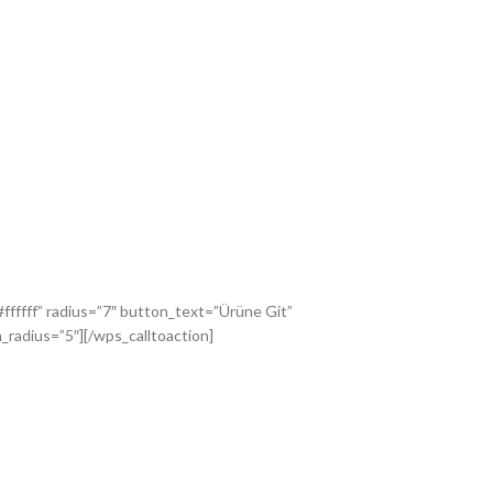
ffff” radius=”7″ button_text=”Ürüne Git”
radius=”5″][/wps_calltoaction]