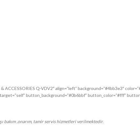
 & ACCESSORIES Q-VDV2″ align=”left” background=”#4bb3e3″ color=”#ff
target=”self” button_background=”#0b6bbf” button_color=”#fff” button_
ışı bakım ,onarım, tamir servis hizmetleri verilmektedir.