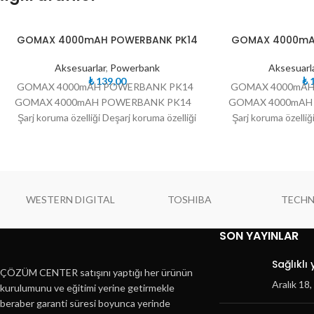
TÜKE
TÜKE
GOMAX 4000mAH POWERBANK PK14
GOMAX 4000mA
NDI
NDI
Aksesuarlar
,
Powerbank
Aksesuarl
₺
139,00
₺
1
GOMAX 4000mAH POWERBANK PK14
GOMAX 4000mA
GOMAX 4000mAH POWERBANK PK14
GOMAX 4000mA
Şarj koruma özelliği Deşarj koruma özelliği
Şarj koruma özelliğ
Yüksek voltaj koruma
Yüksek v
WESTERN DIGITAL
TOSHIBA
TECH
SON YAYINLAR
Sağlıklı
ÇÖZÜM CENTER satışını yaptığı her ürünün
Aralık 18
kurulumunu ve eğitimi yerine getirmekle
beraber garanti süresi boyunca yerinde