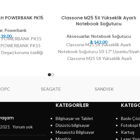
TÜKE
H POWERBANK PK15
Classone M25 5X Yükseklik Ayarlı
NDI
Notebook Soğutucu
ar
,
Powerbank
39,00
Aksesuarlar
,
Notebook Soğutucu
H POWERBANK PK15
₺
142,00
Classone M25 5X Yükseklik Ayarlı
H POWERBANK PK15
Notebook Soğutucu 10-17″ Uyumlu/Siyah
i Deşarj koruma özelliği
Classone M25 5X Yükseklik Ayarlı
oltaj koruma
Notebook Soğutucu 10-17″ Uyumlu/Siyah
NOPC
SEAGATE
SANDISK
KATEGORILER
KATEGO
 yaşam
Bilgisayar ve Tablet
Baskı Çöz
Dizüstü bilgisayar
Fotokopi 
, 2021
Yorum yok
Masaüstü Bilgisayar
Kartuş
Monitör
Lazer Yazı