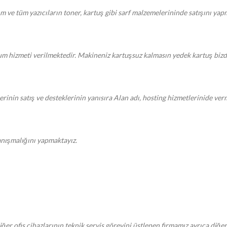
kım ve tüm yazıcıların toner, kartuş gibi sarf malzemelerininde satışını ya
um hizmeti verilmektedir. Makineniz kartuşsuz kalmasın yedek kartuş biz
rinin satış ve desteklerinin yanısıra Alan adı, hosting hizmetlerinide ver
danışmalığını yapmaktayız.
iğer ofis cihazlarının teknik servis görevini üstlenen firmamız ayrıca diğe