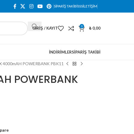
SIPARIŞ TAKIBI
SSS
İLETIŞIM
0
GIRIŞ / KAYIT
₺
0,00
İNDIRIMLER
SIPARIŞ TAKIBI
 4000mAH POWERBANK PBK11
AH POWERBANK
pare