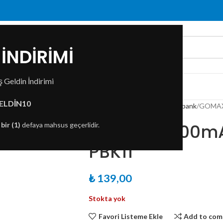
İNDİRİMİ
 Geldin İndirimi
ZDA
İLETIŞIM
ELDİN10
Ana Sayfa
Aksesuarlar
Powerbank
GOMAX
GOMAX 4000m
n
bir (1)
defaya mahsus geçerlidir.
PBK11
₺
139,00
Stokta yok
Favori Listeme Ekle
Add to com