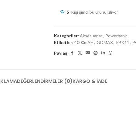
5
Kişi şimdi bu ürünü izliyor
Kategoriler:
Aksesuarlar
,
Powerbank
Etiketler:
4000mAH
,
GOMAX
,
PBK11
,
P
Paylaş:
IKLAMA
DEĞERLENDIRMELER (0)
KARGO & İADE