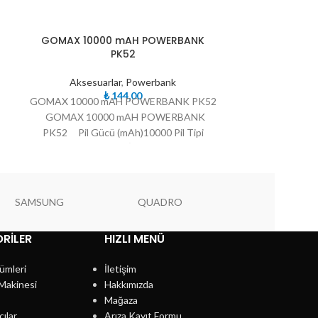
TÜKE
TÜKE
GOMAX 10000 mAH POWERBANK
GOMAX 40
NDI
NDI
PK52
Aksesu
Aksesuarlar
,
Powerbank
PK14 GOMAX 
₺
144,00
GOMAX 10000 mAH POWERBANK PK52
PK14 GOMAX 
GOMAX 10000 mAH POWERBANK
PK52 Pil Gücü (mAh)10000 Pil Tipi
Lityum İyon.
SAMSUNG
QUADRO
PIONEER
RILER
HIZLI MENÜ
ümleri
İletişim
Makinesi
Hakkımızda
Mağaza
cılar
Arıza Kayıt Formu