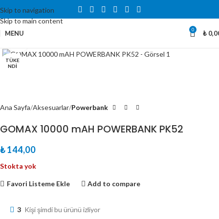
Skip to navigation
Skip to main content
0
MENU
₺
0,0
Büyütmek için tıklayın
TÜKE
NDI
Ana Sayfa
Aksesuarlar
Powerbank
GOMAX 10000 mAH POWERBANK PK52
₺
144,00
Stokta yok
Favori Listeme Ekle
Add to compare
3
Kişi şimdi bu ürünü izliyor