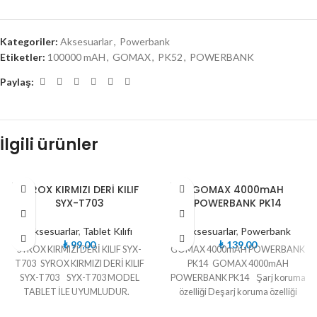
Kategoriler:
Aksesuarlar
,
Powerbank
Etiketler:
100000 mAH
,
GOMAX
,
PK52
,
POWERBANK
Paylaş:
İlgili ürünler
TÜKE
TÜKE
SYROX KIRMIZI DERİ KILIF
GOMAX 4000mAH
NDI
NDI
SYX-T703
POWERBANK PK14
Aksesuarlar
,
Tablet Kılıfı
Aksesuarlar
,
Powerbank
₺
99,00
₺
139,00
SYROX KIRMIZI DERİ KILIF SYX-
GOMAX 4000mAH POWERBANK
T703 SYROX KIRMIZI DERİ KILIF
PK14 GOMAX 4000mAH
SYX-T703 SYX-T703 MODEL
POWERBANK PK14 Şarj koruma
TABLET İLE UYUMLUDUR.
özelliği Deşarj koruma özelliği
Yüksek voltaj koruma