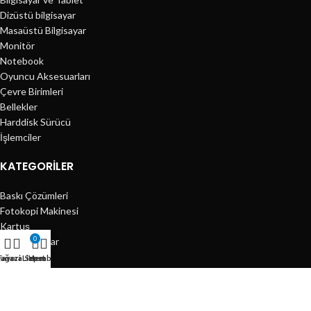
Dizüstü bilgisayar
Masaüstü Bilgisayar
Monitör
Notebook
Oyuncu Aksesuarları
Çevre Birimleri
Bellekler
Harddisk Sürücü
İşlemciler
KATEGORILER
Baskı Çözümleri
Fotokopi Makinesi
Kartuş
0
Lazer Yazıcılar
Mürekkep
ağaza
Favori Listem
Sepet
Hesabım
Görüntü ve Ses
Güvenlik Ürünleri
Tüketici Elektroniği