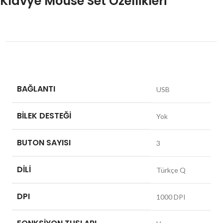
Klavye Mouse Set Özellikleri
BAĞLANTI
USB
BILEK DESTEĞI
Yok
BUTON SAYISI
3
DILI
Türkçe Q
DPI
1000 DPI