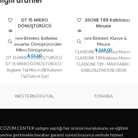
İlgili ürünler
TÜKE
TÜKE
DT 15 MİKRO
CLASSONE T89 Kablosuz
NDI
NDI
DÖNÜŞTÜRÜCÜ
Mouse
Çevre Birimleri
,
Bellekler
,
Çevre Birimleri
,
Klavye &
Aksesuarlar
,
Dönüştürücüler
,
Mouse
Mikro Dönüştürücü
₺
168,00
CLASSONE T89 Kablosuz Mouse
₺
55,00
DT 15 MİKRO DÖNÜŞTÜRÜCÜ
CLASSONE T89 Kablosuz Mouse
DT 15 MİKRO DÖNÜŞTÜRÜCÜ
CLASSONE T89 – MAVİ FABRIC
Bağlantı Tipi Micro USB Kullanım
KABLOSUZ MOUSE ÜRÜN
Tipi Data ve Şarj
ÖZELLİKLERİ –
WESTERN DIGITAL
TOSHIBA
ÇÖZÜM CENTER satışını yaptığı her ürünün kurulumunu ve eğitimi
yerine getirmekle beraber garanti süresi boyunca yerinde hizmet