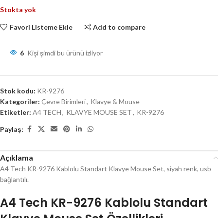
Stokta yok
Favori Listeme Ekle
Add to compare
6
Kişi şimdi bu ürünü izliyor
Stok kodu:
KR-9276
Kategoriler:
Çevre Birimleri
,
Klavye & Mouse
Etiketler:
A4 TECH
,
KLAVYE MOUSE SET
,
KR-9276
Paylaş:
Açıklama
A4 Tech KR-9276 Kablolu Standart Klavye Mouse Set, siyah renk, usb
bağlantılı.
A4 Tech KR-9276 Kablolu Standart