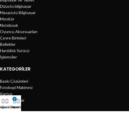
Dizüstü bilgisayar
Masaüstü Bilgisayar
Monitör
Notebook
Oyuncu Aksesuarları
Çevre Birimleri
Bellekler
Harddisk Sürücü
İşlemciler
KATEGORILER
Baskı Çözümleri
Fotokopi Makinesi
Kartuş
0
Lazer Yazıcılar
Mürekkep
ağaza
Favori Listem
Sepet
Hesabım
Görüntü ve Ses
Güvenlik Ürünleri
Tüketici Elektroniği