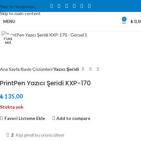
Skip to navigation
Skip to main content
0
MENU
₺
0,0
Büyütmek için tıklayın
TÜKE
NDI
Ana Sayfa
Baskı Çözümleri
Yazıcı Şeridi
PrintPen Yazıcı Şeridi KXP-170
₺
135,00
Stokta yok
Favori Listeme Ekle
Add to compare
2
Kişi şimdi bu ürünü izliyor