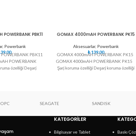
TÜKE
 POWERBANK PBK11
GOMAX 4000mAH POWERBANK PK15
NDI
ar
,
Powerbank
Aksesuarlar
,
Powerbank
39,00
₺
139,00
 POWERBANK PBK11
GOMAX 4000mAH POWERBANK PK15
mAH POWERBANK
GOMAX 4000mAH POWERBANK PK15
uma özelliği Deşarj
Şarj koruma özelliği Deşarj koruma özelliği
Yüksek voltaj koruma
Yüksek voltaj koruma
NOPC
SEAGATE
SANDISK
KATEGORILER
KATEGO
 yaşam
Bilgisayar ve Tablet
Baskı Çöz