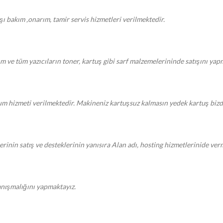
ışı bakım ,onarım, tamir servis hizmetleri verilmektedir.
kım ve tüm yazıcıların toner, kartuş gibi sarf malzemelerininde satışını ya
um hizmeti verilmektedir. Makineniz kartuşsuz kalmasın yedek kartuş biz
rinin satış ve desteklerinin yanısıra Alan adı, hosting hizmetlerinide ver
danışmalığını yapmaktayız.