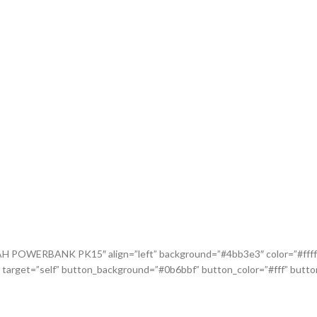
AH POWERBANK PK15″ align=”left” background=”#4bb3e3″ color=”#ffffff
” target=”self” button_background=”#0b6bbf” button_color=”#fff”