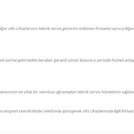
iğer ofis cihazlarının teknik servis görevini üstlenen firmamız ayrıca diğe
erine getirmekle beraber garanti süresi boyunca yerinde hizmet anlayaşı
sınızın en ufak bir sıkıntıya uğramadan teknik servis hizmetinin sağlanmas
üşteri temsilcimizle telefonda görüşerek ofis cihazlarınızla ilgili ihtiyacın