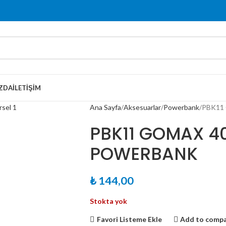
ZDA
İLETIŞIM
Ana Sayfa
Aksesuarlar
Powerbank
PBK11
PBK11 GOMAX 4
POWERBANK
₺
144,00
Stokta yok
Favori Listeme Ekle
Add to comp