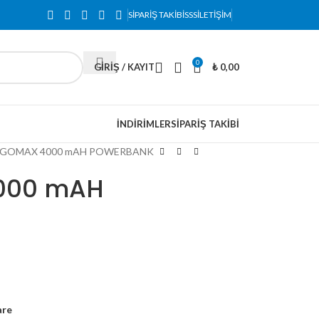
SIPARIŞ TAKIBI
SSS
İLETIŞIM
0
GIRIŞ / KAYIT
₺
0,00
İNDIRIMLER
SIPARIŞ TAKIBI
 GOMAX 4000 mAH POWERBANK
000 mAH
are