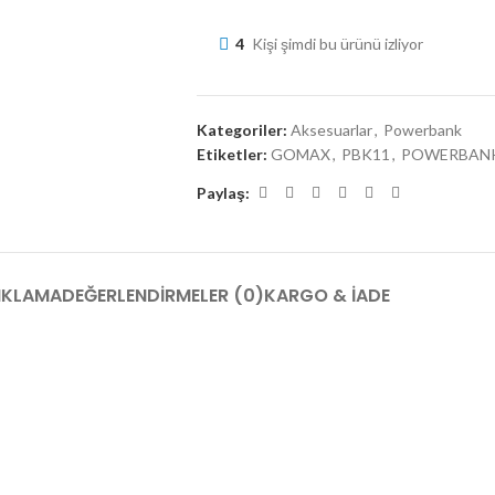
4
Kişi şimdi bu ürünü izliyor
Kategoriler:
Aksesuarlar
,
Powerbank
Etiketler:
GOMAX
,
PBK11
,
POWERBAN
Paylaş:
IKLAMA
DEĞERLENDIRMELER (0)
KARGO & İADE