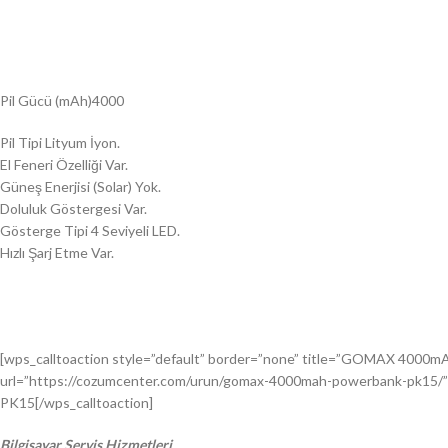
Pil Gücü (mAh)4000
Pil Tipi Lityum İyon.
El Feneri Özelliği Var.
Güneş Enerjisi (Solar) Yok.
Doluluk Göstergesi Var.
Gösterge Tipi 4 Seviyeli LED.
Hızlı Şarj Etme Var.
[wps_calltoaction style=”default” border=”none” title=”GOMAX 4000m
url=”https://cozumcenter.com/urun/gomax-4000mah-powerbank-pk15/
PK15[/wps_calltoaction]
Bilgisayar Servis Hizmetleri