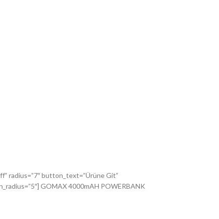
” radius=”7″ button_text=”Ürüne Git”
 button_radius=”5″] GOMAX 4000mAH POWERBANK