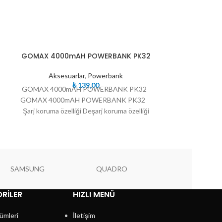
TÜKE
TÜKE
GOMAX 4000mAH POWERBANK PK32
PK32 GOMAX 
NDI
NDI
Aksesuarlar
,
Powerbank
₺
139,00
GOMAX 4000mAH POWERBANK PK32
PK32 GOMAX
GOMAX 4000mAH POWERBANK PK32
POWERBANK P
Şarj koruma özelliği Deşarj koruma özelliği
TOZ PEMBE 
Yüksek voltaj koruma
SAMSUNG
QUADRO
PIONEER
RILER
HIZLI MENÜ
ümleri
İletişim