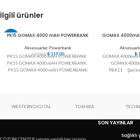
İlgili ürünler
TÜKE
PK15 GOMAX 4000 mAH POWERBANK
GOMAX 4000mAH
-17%
NDI
Aksesuarlar
,
Powerbank
Aksesuarl
TÜKE
₺
119,00
₺
1
₺
144,00
NDI
PK15 GOMAX 4000 mAH POWERBANK
GOMAX 4000mAH
PK15 GOMAX 4000 mAH POWERBANK
GOMAX 4000
PK15 GOMAX 4000 mAH POWERBANK
PBK11 Şarj kor
Pil Gücü (mAh)4000
koruma özelliği 
WESTERN DIGITAL
TOSHIBA
TECH
SON YAYINLAR
Sağlıklı
ÇÖZÜM CENTER satışını yaptığı her ürünün