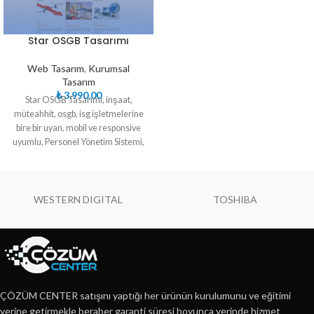
Star OSGB Tasarımı
Web Tasarım
,
Kurumsal
Tasarım
₺
3.990,00
Star OSGB Tasarımı, inşaat,
müteahhit, osgb, isg işletmelerine
bire bir uyan, mobil ve responsive
uyumlu, Personel Yönetim Sistemi,
Randevu modüllü, yüksek seo
entegreli, kapsamlı web sitesidir.
WESTERN DIGITAL
TOSHIBA
ÇÖZÜM CENTER satışını yaptığı her ürünün kurulumunu ve eğitimi
yerine getirmekle beraber garanti süresi boyunca yerinde hizmet