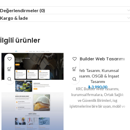
Değerlendirmeler (0)
Kargo & İade
İlgili ürünler
KRC Builder Web Tasarımı
Web Tasarım
,
Kurumsal
Tasarım
,
OSGB & İnşaat
Tasarımı
₺
3.990,00
KRC Builder Web Tasarımı,
kurumsal firmalara, Ortak Sağlık
ve Güvenlik Birimleri, isg
işletmelerine bire bir uyan, mobil ve
responsive uyumlu, Personel
Yönetim Sistemi, Randevu modüllü,
yüksek seo entegreli, kapsamlı web
sitesidir.