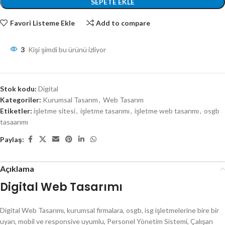
SEPETE EKLE
Favori Listeme Ekle
Add to compare
3
Kişi şimdi bu ürünü izliyor
Stok kodu:
Digital
Kategoriler:
Kurumsal Tasarım
,
Web Tasarım
Etiketler:
işletme sitesi
,
işletme tasarımı
,
işletme web tasarımı
,
osgb
tasaarımı
Paylaş:
Açıklama
Digital Web Tasarımı
Digital Web Tasarımı, kurumsal firmalara, osgb, isg işletmelerine bire bir
uyan, mobil ve responsive uyumlu, Personel Yönetim Sistemi, Çalışan