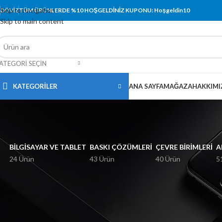
Skip to navigation
DÖVIZ
TÜM ÜRÜNLERDE %10 HOŞGELDİNİZ KUPONU: Hoşgeldin10
Skip to main content
ATEGORI SEÇIN
KATEGORİLER
ANA SAYFA
MAĞAZA
HAKKIMI
BILGISAYAR VE TABLET
BASKI ÇÖZÜMLERI
ÇEVRE BIRIMLERI
A
24 Ürün
43 Ürün
40 Ürün
5
FIYATA GÖRE FILTRELE
Ana Sayfa
Ürünler “T