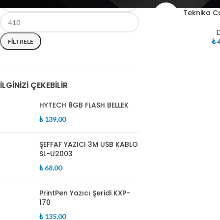
TÜKE
Teknika Ca
NDI
D
₺
4
FILTRELE
İLGINIZI ÇEKEBILIR
HYTECH 8GB FLASH BELLEK
₺
139,00
ŞEFFAF YAZICI 3M USB KABLO
SL-U2003
₺
68,00
PrintPen Yazıcı Şeridi KXP-
170
₺
135,00