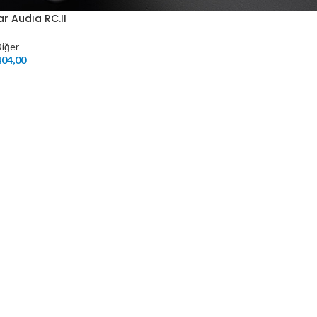
r Audıa RC.II
iğer
04,00