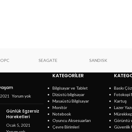
NOPC
SEAGATE
SANDISK
KATEGORILER
KATEGO
 yaşam
Bilgisayar ve Tablet
Baskı Çöz
Dizüstü bilgisayar
Fotokopi 
, 2021
Yorum yok
Masaüstü Bilgisayar
Kartuş
Monitör
Lazer Yazı
Günlük Egzersiz
Notebook
Mürekke
Hareketleri
Oyuncu Aksesuarları
Görüntü 
Ocak 5, 2021
Çevre Birimleri
Güvenlik 
Yorum yok