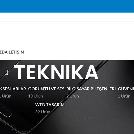
ZDA
İLETIŞIM
TEKNIKA
KSESUARLAR
GÖRÜNTÜ VE SES
BILGISAYAR BILEŞENLERI
GÜVENL
1 Ürün
10 Ürün
2 Ürün
1 Ürün
WEB TASARIM
32 Ürün
EKNIKA” olarak etiketlendi
Göster
9
1