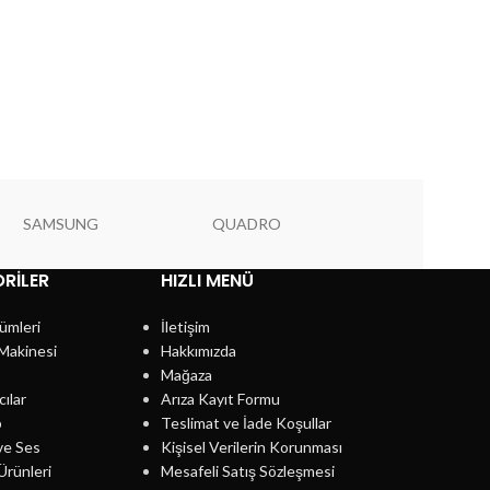
SAMSUNG
QUADRO
PIONEER
RILER
HIZLI MENÜ
ümleri
İletişim
Makinesi
Hakkımızda
Mağaza
cılar
Arıza Kayıt Formu
p
Teslimat ve İade Koşullar
ve Ses
Kişisel Verilerin Korunması
Ürünleri
Mesafeli Satış Sözleşmesi