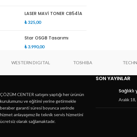
LASER MAVİ TONER CB541A
₺
325,00
Star OSGB Tasarımı
₺
3.990,00
WESTERN DIGITAL
TOSHIBA
TECH
SON YAYINLAR
Sağlıklı
ÇÖZÜM CENTER satışını yaptığı her ürünün
Aralık 18
kurulumunu ve eğitimi yerine getirmekle
beraber garanti süresi boyunca yerinde
hizmet anlayaşımız ile teknik servis hizmetini
ücretsiz olarak sağlamaktadır.