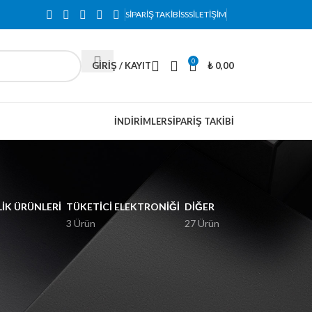
SIPARIŞ TAKIBI
SSS
İLETIŞIM
0
GIRIŞ / KAYIT
₺
0,00
İNDIRIMLER
SIPARIŞ TAKIBI
IK ÜRÜNLERI
TÜKETICI ELEKTRONIĞI
DIĞER
3 Ürün
27 Ürün
2
18
24