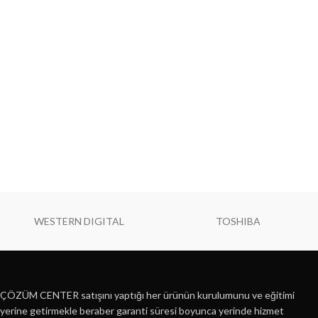
WESTERN DIGITAL
TOSHIBA
ÇÖZÜM CENTER satışını yaptığı her ürünün kurulumunu ve eğitimi
yerine getirmekle beraber garanti süresi boyunca yerinde hizmet