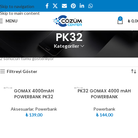
Skip to navigation
Skip to main content
0
MENU
₺
0,0
PK32
Kategoriler
Ana Sayfa
Ürünler “PK32” olarak etiketlendi
2 sonucun tümü gösteriliyor
Filtreyi Göster
TÜKE
TÜKE
GOMAX 4000mAH
PK32 GOMAX 4000 mAH
NDI
NDI
POWERBANK PK32
POWERBANK
Aksesuarlar
,
Powerbank
Powerbank
₺
139,00
₺
144,00