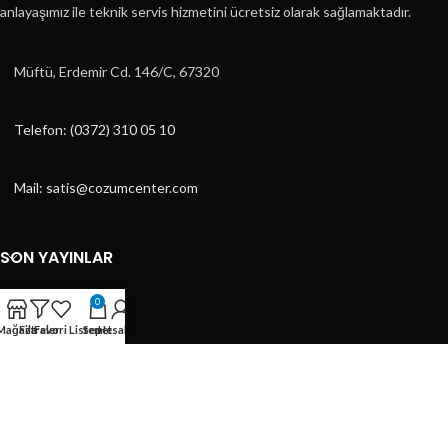
anlayaşımız ile teknik servis hizmetini ücretsiz olarak sağlamaktadır.
Müftü, Erdemir Cd. 146/C, 67320
Telefon: (0372) 310 05 10
Mail: satis@cozumcenter.com
SON YAYINLAR
KATEGORILER
0
Mağaza
Filtreler
Favori Listem
Sepet
Hesabım
KATEGORILER
HIZLI MENÜ
ÇÖZÜM CENTER
2023 DESİGN BY
ÇAĞRI TASARIM
- E-TİCARET TASARIMLARI