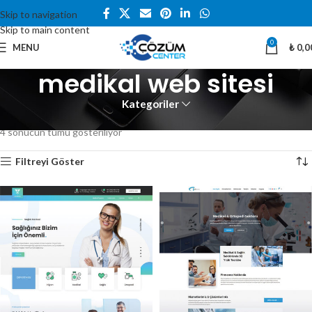
Skip to navigation
Skip to main content
0
MENU
₺
0,0
medikal web sitesi
Kategoriler
Ana Sayfa
Ürünler “medikal web sitesi” olarak etiketlendi
4 sonucun tümü gösteriliyor
Filtreyi Göster