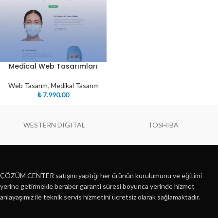
Medical Web Tasarımları
Web Tasarım
,
Medikal Tasarım
₺
7.990,00
WESTERN DIGITAL
TOSHIBA
ÇÖZÜM CENTER satışını yaptığı her ürünün kurulumunu ve eğitimi
yerine getirmekle beraber garanti süresi boyunca yerinde hizmet
anlayaşımız ile teknik servis hizmetini ücretsiz olarak sağlamaktadır.