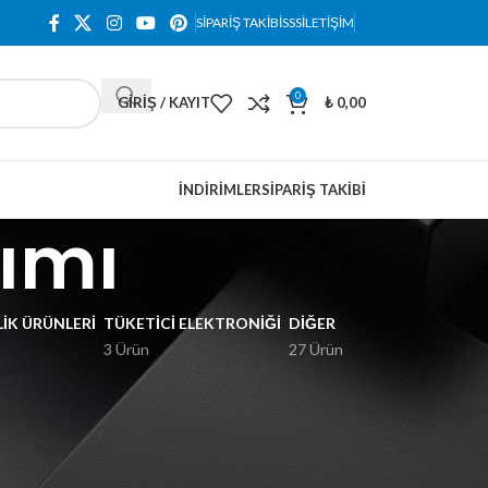
SIPARIŞ TAKIBI
SSS
İLETIŞIM
0
GIRIŞ / KAYIT
₺
0,00
İNDIRIMLER
SIPARIŞ TAKIBI
rımı
IK ÜRÜNLERI
TÜKETICI ELEKTRONIĞI
DIĞER
3 Ürün
27 Ürün
18
24