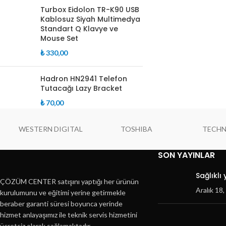
Turbox Eidolon TR-K90 USB
Kablosuz Siyah Multimedya
Standart Q Klavye ve
Mouse Set
₺
330,00
Hadron HN2941 Telefon
Tutacağı Lazy Bracket
₺
70,00
WESTERN DIGITAL
TOSHIBA
TECH
SON YAYINLAR
Sağlıklı
ÇÖZÜM CENTER satışını yaptığı her ürünün
Aralık 18
kurulumunu ve eğitimi yerine getirmekle
beraber garanti süresi boyunca yerinde
hizmet anlayaşımız ile teknik servis hizmetini
ücretsiz olarak sağlamaktadır.