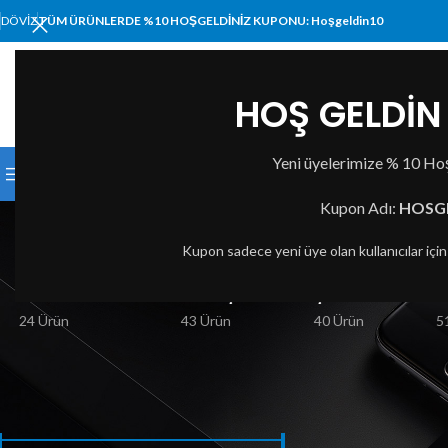
DÖVIZ
TÜM ÜRÜNLERDE %10 HOŞGELDİNİZ KUPONU: Hoşgeldin10
HOŞ GELDİN 
KATEGORI SEÇIN
Yeni üyelerimize % 10 Hoş
KATEGORİLER
ANA SAYFA
MAĞAZA
HAKKIMI
medik
Kupon Adı:
HOSG
Kupon sadece yeni üye olan kullanıcılar içi
BILGISAYAR VE TABLET
BASKI ÇÖZÜMLERI
ÇEVRE BIRIMLERI
A
24 Ürün
43 Ürün
40 Ürün
5
FIYATA GÖRE FILTRELE
Ana Sayfa
Ürünler “me