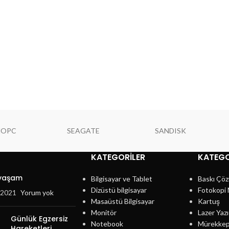
NOPC
SEAGATE
SANDISK
KATEGORILER
KATEGO
 yaşam
Bilgisayar ve Tablet
Baskı Çöz
Dizüstü bilgisayar
Fotokopi 
, 2021
Yorum yok
Masaüstü Bilgisayar
Kartuş
Monitör
Lazer Yazı
Günlük Egzersiz
Notebook
Mürekke
Hareketleri