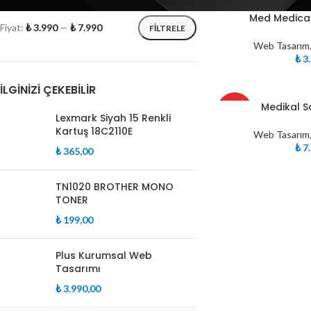
Med Medica
Fiyat:
₺ 3.990
—
₺ 7.990
FILTRELE
Web Tasarım
₺
3.
İLGINIZI ÇEKEBILIR
Medikal S
ÖZEL
Lexmark Siyah 15 Renkli
Kartuş 18C2110E
Web Tasarım
₺
7.
₺
365,00
TN1020 BROTHER MONO
TONER
₺
199,00
Plus Kurumsal Web
Tasarımı
₺
3.990,00