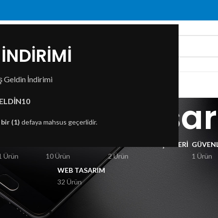
İNDİRİMİ
 Geldin İndirimi
ZDA
İLETIŞIM
al site tasa
ELDİN10
n
bir (1)
defaya mahsus geçerlidir.
KSESUARLAR
GÖRÜNTÜ VE SES
BILGISAYAR BILEŞENLERI
GÜVENL
1 Ürün
10 Ürün
2 Ürün
1 Ürün
WEB TASARIM
32 Ürün
dikal site tasarımı” olarak etiketlendi
Göster
9
12