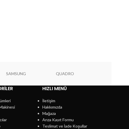
SAMSUNG
QUADRO
PIONEER
RILER
HIZLI MENÜ
ümleri
İletişim
Makinesi
Hakkımızda
Mağaza
cılar
Arıza Kayıt Formu
p
Teslimat ve İade Koşullar