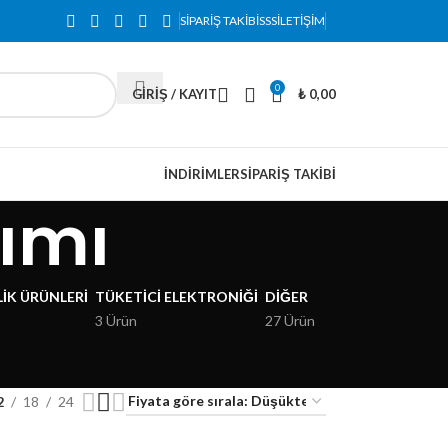
SIPARIŞ TAKIBI
SSS
İLETIŞIM
0
GIRIŞ / KAYIT
₺
0,00
İNDIRIMLER
SIPARIŞ TAKIBI
rımı
IK ÜRÜNLERI
TÜKETICI ELEKTRONIĞI
DIĞER
3 Ürün
27 Ürün
2
18
24