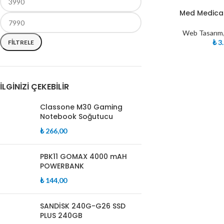
Med Medica
Web Tasarım
₺
3.
FILTRELE
İLGINIZI ÇEKEBILIR
Classone M30 Gaming
Notebook Soğutucu
₺
266,00
PBK11 GOMAX 4000 mAH
POWERBANK
₺
144,00
SANDİSK 240G-G26 SSD
PLUS 240GB