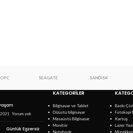
NOPC
SEAGATE
SANDISK
KATEGORILER
KATEGO
 yaşam
Bilgisayar ve Tablet
Baskı Çöz
Dizüstü bilgisayar
Fotokopi 
, 2021
Yorum yok
Masaüstü Bilgisayar
Kartuş
Monitör
Lazer Yazı
Günlük Egzersiz
Notebook
Mürekke