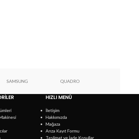
SAMSUNG
QUADRO
PIONEER
RILER
HIZLI MENÜ
ümleri
İletişim
Makinesi
Hakkımızda
Mağaza
cılar
Arıza Kayıt Formu
p
Teslimat ve İade Koşullar