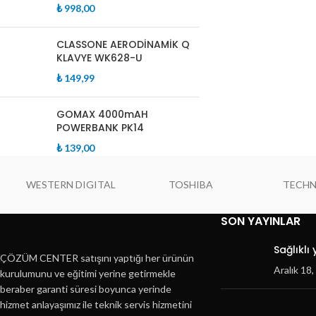
₺
998,00
CLASSONE AERODİNAMİK Q
KLAVYE WK628-U
₺
149,99
GOMAX 4000mAH
POWERBANK PK14
₺
139,00
WESTERN DIGITAL
TOSHIBA
TECH
SON YAYINLAR
Sağlıklı
ÇÖZÜM CENTER satışını yaptığı her ürünün
Aralık 18
kurulumunu ve eğitimi yerine getirmekle
beraber garanti süresi boyunca yerinde
hizmet anlayaşımız ile teknik servis hizmetini