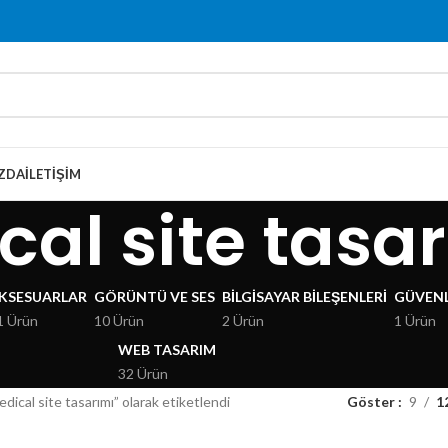
ZDA
İLETIŞIM
al site tasa
KSESUARLAR
GÖRÜNTÜ VE SES
BILGISAYAR BILEŞENLERI
GÜVENL
1 Ürün
10 Ürün
2 Ürün
1 Ürün
WEB TASARIM
32 Ürün
dical site tasarımı” olarak etiketlendi
Göster
9
1