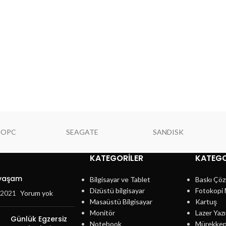
NOPC
SEAGATE
SANDISK
KATEGORILER
KATEGO
 yaşam
Bilgisayar ve Tablet
Baskı Çöz
Dizüstü bilgisayar
Fotokopi 
, 2021
Yorum yok
Masaüstü Bilgisayar
Kartuş
Monitör
Lazer Yazı
Günlük Egzersiz
Notebook
Mürekke