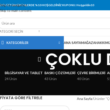
Skip to navigation
DÖVIZ
TÜM ÜRÜNLERDE %10 HOŞGELDİNİZ KUPONU: Hoşgeldin10
Skip to main content
ATEGORI SEÇIN
KATEGORİLER
ANA SAYFA
MAĞAZA
HAKKIMI
ÇOKLU 
BILGISAYAR VE TABLET
BASKI ÇÖZÜMLERI
ÇEVRE BIRIMLERI
A
24 Ürün
43 Ürün
40 Ürün
5
FIYATA GÖRE FILTRELE
Ana Sayfa
Ürünler “