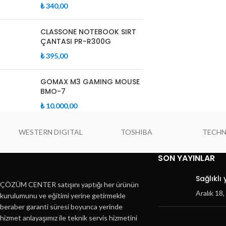
₺
340,00
CLASSONE NOTEBOOK SIRT
ÇANTASI PR-R300G
₺
395,00
GOMAX M3 GAMING MOUSE
BMO-7
₺
10.000,00
WESTERN DIGITAL
TOSHIBA
TECH
SON YAYINLAR
Sağlıklı
ÇÖZÜM CENTER satışını yaptığı her ürünün
Aralık 18
kurulumunu ve eğitimi yerine getirmekle
beraber garanti süresi boyunca yerinde
hizmet anlayaşımız ile teknik servis hizmetini