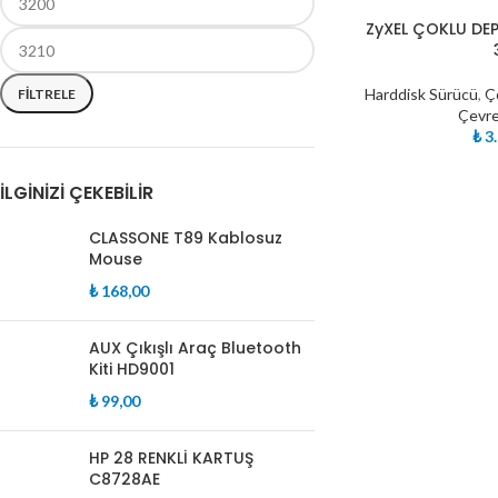
TÜKE
ZyXEL ÇOKLU DE
NDI
Harddisk Sürücü
,
Ç
FILTRELE
Çevre
₺
3.
İLGINIZI ÇEKEBILIR
CLASSONE T89 Kablosuz
Mouse
₺
168,00
AUX Çıkışlı Araç Bluetooth
Kiti HD9001
₺
99,00
HP 28 RENKLİ KARTUŞ
C8728AE