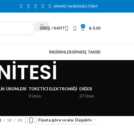
SIPARIŞ TAKIBI
SSS
İLETIŞIM
0
GIRIŞ / KAYIT
₺
0,00
İNDIRIMLER
SIPARIŞ TAKIBI
İTESİ
IK ÜRÜNLERI
TÜKETICI ELEKTRONIĞI
DIĞER
3 Ürün
27 Ürün
2
18
24