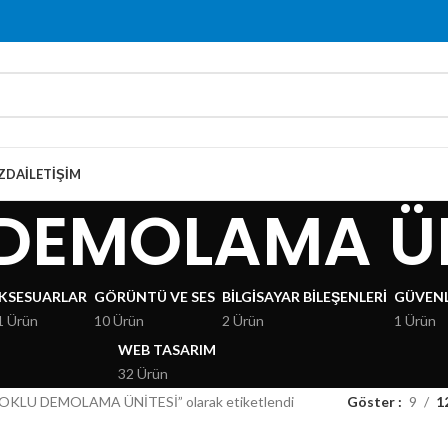
ZDA
İLETIŞIM
DEMOLAMA ÜN
KSESUARLAR
GÖRÜNTÜ VE SES
BILGISAYAR BILEŞENLERI
GÜVENL
1 Ürün
10 Ürün
2 Ürün
1 Ürün
WEB TASARIM
32 Ürün
ÇOKLU DEMOLAMA ÜNİTESİ” olarak etiketlendi
Göster
9
1