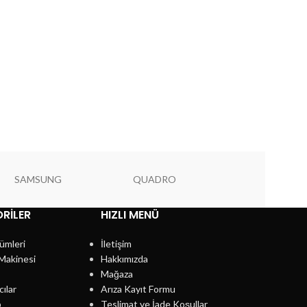
SAMSUNG
QUADRO
PIONEER
RILER
HIZLI MENÜ
ümleri
İletişim
Makinesi
Hakkımızda
Mağaza
cılar
Arıza Kayıt Formu
p
Teslimat ve İade Koşullar