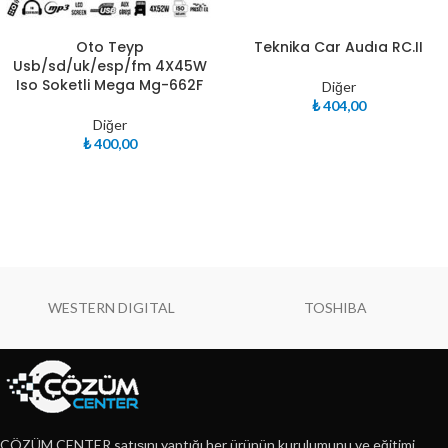
Oto Teyp
Teknika Car Audıa RC.II
Usb/sd/uk/esp/fm 4X45W
Iso Soketli Mega Mg-662F
Diğer
₺
404,00
Diğer
₺
400,00
WESTERN DIGITAL
TOSHIBA
ÇÖZÜM CENTER satışını yaptığı her ürünün kurulumunu ve eğitimi