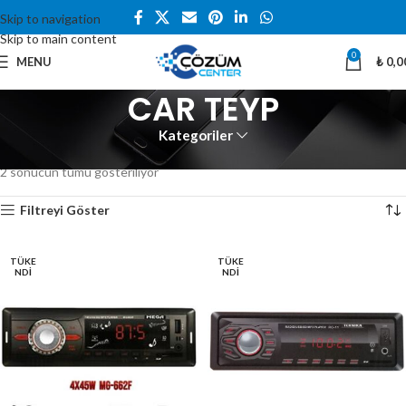
Skip to navigation
Skip to main content
0
MENU
₺
0,0
CAR TEYP
Kategoriler
Ana Sayfa
Ürünler “CAR TEYP” olarak etiketlendi
2 sonucun tümü gösteriliyor
Filtreyi Göster
TÜKE
TÜKE
NDI
NDI