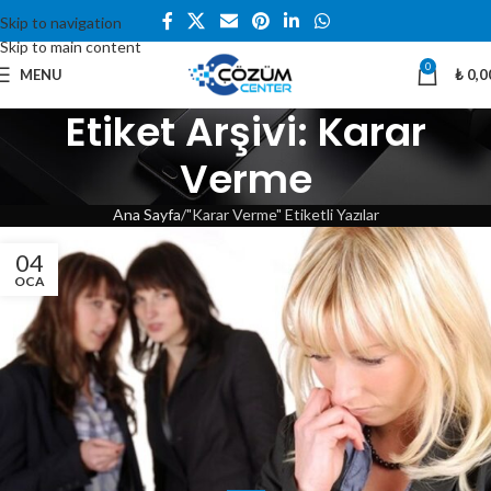
Skip to navigation
Skip to main content
0
MENU
₺
0,0
Etiket Arşivi: Karar
Verme
Ana Sayfa
"Karar Verme" Etiketli Yazılar
04
OCA