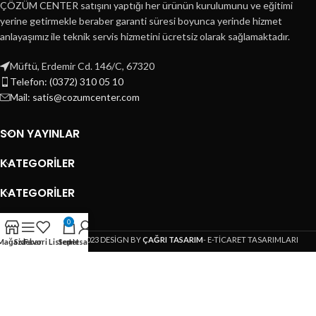
ÇÖZÜM CENTER satışını yaptığı her ürünün kurulumunu ve eğitimi
yerine getirmekle beraber garanti süresi boyunca yerinde hizmet
anlayaşımız ile teknik servis hizmetini ücretsiz olarak sağlamaktadır.
Müftü, Erdemir Cd. 146/C, 67320
Telefon: (0372) 310 05 10
Mail: satis@cozumcenter.com
SON YAYINLAR
KATEGORILER
KATEGORILER
HIZLI MENÜ
0
ÇÖZÜM CENTER
2023 DESİGN BY
ÇAĞRI TASARIM
- E-TİCARET TASARIMLARI
Mağaza
Sidebar
Favori Listem
Sepet
Hesabım