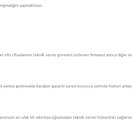
anışmalığını yapmaktayız.
er ofis cihazlarının teknik servis görevini üstlenen firmamız ayrıca diğer m
erine getirmekle beraber garanti süresi boyunca yerinde hizmet anlayaşım
ınızın en ufak bir sıkıntıya uğramadan teknik servis hizmetinin sağlanması 