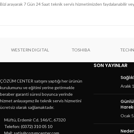
Bizi arayarak 7 Gün 24 Saat teknik servis hizmetimizden faydalanabilir veya m
WESTERN DIGITAL
TOSHIBA
TECH
SON YAYINLAR
Sağlık
ÇÖZÜM CENTER satışını yaptığı her ürünün
Aralık 
kurulumunu ve eğitimi yerine getirmekle
beraber garanti süresi boyunca yerinde
hizmet anlayaşımız ile teknik servis hizmetini
Günlük
Hareke
ücretsiz olarak sağlamaktadır.
Ocak 5
Müftü, Erdemir Cd. 146/C, 67320
Telefon: (0372) 310 05 10
Neden
Mail: satis@cozumcenter.com