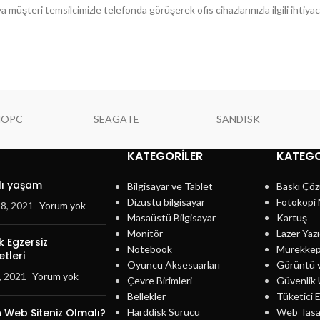
üşteri temsilcimizle telefonda görüşerek ofis cihazlarınızla ilgili ihtiyacın
NOPC
SEAGATE
SANDISK
KATEGORILER
KATEGO
lı yaşam
Bilgisayar ve Tablet
Baskı Çöz
Dizüstü bilgisayar
Fotokopi 
18, 2021
Yorum yok
Masaüstü Bilgisayar
Kartuş
Monitör
Lazer Yazı
 Egzersiz
Notebook
Mürekke
tleri
Oyuncu Aksesuarları
Görüntü 
, 2021
Yorum yok
Çevre Birimleri
Güvenlik 
Bellekler
Tüketici E
 Web Siteniz Olmalı?
Harddisk Sürücü
Web Tasa