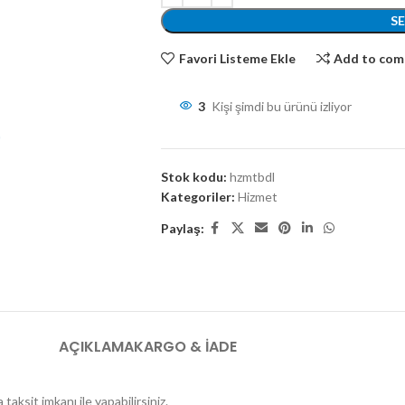
S
Favori Listeme Ekle
Add to com
3
Kişi şimdi bu ürünü izliyor
Stok kodu:
hzmtbdl
Kategoriler:
Hizmet
Paylaş:
AÇIKLAMA
KARGO & İADE
taksit imkanı ile yapabilirsiniz.