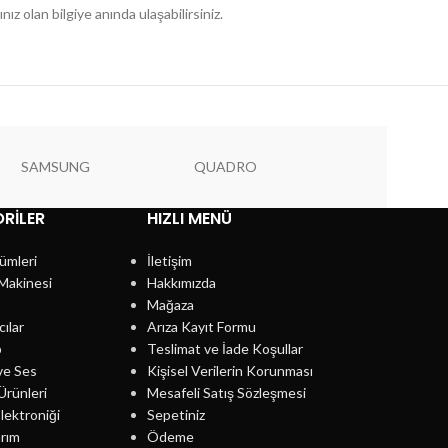
ız olan bilgiye anında ulaşabilirsiniz.
SAMSUNG
QUADRO
PIONEER
RILER
HIZLI MENÜ
ümleri
İletişim
Makinesi
Hakkımızda
Mağaza
cılar
Arıza Kayıt Formu
p
Teslimat ve İade Koşullar
ve Ses
Kişisel Verilerin Korunması
Ürünleri
Mesafeli Satış Sözleşmesi
lektroniği
Sepetiniz
rım
Ödeme