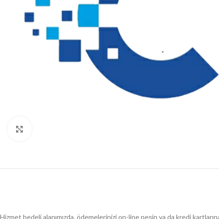
Büyütmek için tıklayın
Hizmet bedeli alanımızda, ödemelerinizi on-line peşin ya da kredi kartlarına 