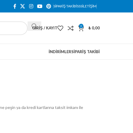
SIPARIŞ TAKIBI
SSS
İLETIŞIM
0
GIRIŞ / KAYIT
₺
0,00
İNDIRIMLER
SIPARIŞ TAKIBI
e peşin ya da kredi kartlarına taksit imkanı ile