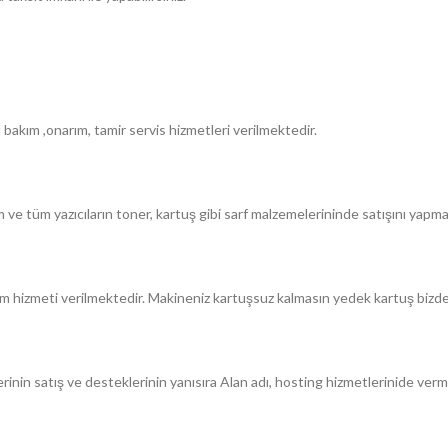
ı bakım ,onarım, tamir servis hizmetleri verilmektedir.
ım ve tüm yazıcıların toner, kartuş gibi sarf malzemelerininde satışını yapm
um hizmeti verilmektedir. Makineniz kartuşsuz kalmasın yedek kartuş bizd
rinin satış ve desteklerinin yanısıra Alan adı, hosting hizmetlerinide ver