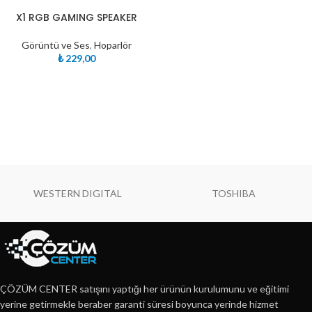
X1 RGB GAMING SPEAKER
Görüntü ve Ses
,
Hoparlör
₺
229,00
WESTERN DIGITAL
TOSHIBA
ÇÖZÜM CENTER satışını yaptığı her ürünün kurulumunu ve eğitimi
yerine getirmekle beraber garanti süresi boyunca yerinde hizmet