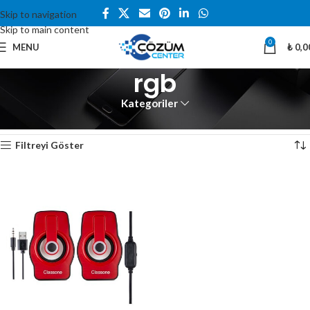
Skip to navigation
Skip to main content
0
MENU
₺
0,0
rgb
Kategoriler
Ana Sayfa
Ürünler “rgb” olarak etiketlendi
Tek bir sonuç gösteriliyor
Filtreyi Göster