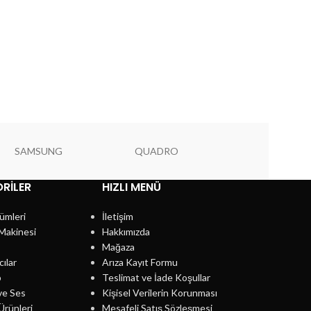
SAMSUNG
QUADRO
PIONEER
RILER
HIZLI MENÜ
ümleri
İletişim
Makinesi
Hakkımızda
Mağaza
cılar
Arıza Kayıt Formu
p
Teslimat ve İade Koşullar
ve Ses
Kişisel Verilerin Korunması
Ürünleri
Mesafeli Satış Sözleşmesi