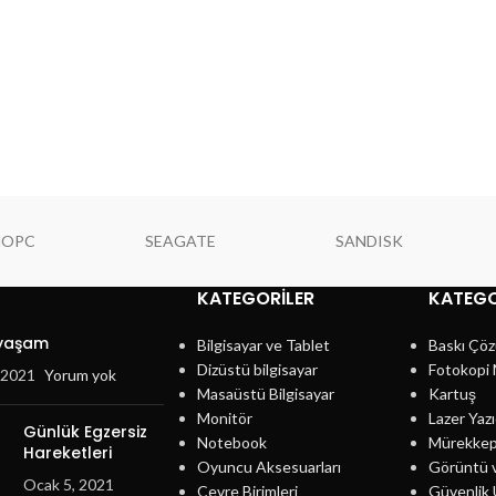
NOPC
SEAGATE
SANDISK
KATEGORILER
KATEGO
 yaşam
Bilgisayar ve Tablet
Baskı Çöz
Dizüstü bilgisayar
Fotokopi 
, 2021
Yorum yok
Masaüstü Bilgisayar
Kartuş
Monitör
Lazer Yazı
Günlük Egzersiz
Notebook
Mürekke
Hareketleri
Oyuncu Aksesuarları
Görüntü 
Ocak 5, 2021
Çevre Birimleri
Güvenlik 