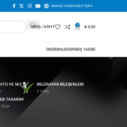
SIPARIŞ TAKIBI
SSS
İLETIŞIM
0
GIRIŞ / KAYIT
₺
0,00
İNDIRIMLER
SIPARIŞ TAKIBI
TÜ VE SES
BILGISAYAR BILEŞENLERI
n
2 Ürün
EB TASARIM
 Ürün
18
24