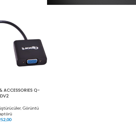
& ACCESSORIES Q-
VDV2
ştürücüler
,
Görüntü
aptörü
52,00