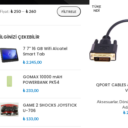
TÜKE
NDI
Fiyat:
₺ 250
—
₺ 260
FILTRELE
İLGINIZI ÇEKEBILIR
7 7" 16 GB Wifi Alcatel
Smart Tab
₺
2.245,00
GOMAX 10000 mAH
POWERBANK PK54
QPORT CABLES 
₺
233,00
Aksesuarlar
,
Dönü
GAME 2 SHOCKS JOYSTICK
Ad
U-706
₺
2
₺
133,00