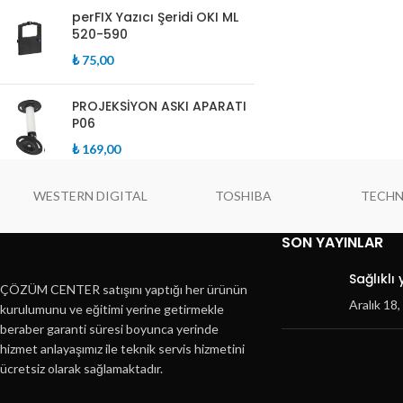
perFIX Yazıcı Şeridi OKI ML
520-590
₺
75,00
PROJEKSİYON ASKI APARATI
P06
₺
169,00
WESTERN DIGITAL
TOSHIBA
TECH
SON YAYINLAR
Sağlıklı
ÇÖZÜM CENTER satışını yaptığı her ürünün
Aralık 18
kurulumunu ve eğitimi yerine getirmekle
beraber garanti süresi boyunca yerinde
hizmet anlayaşımız ile teknik servis hizmetini
ücretsiz olarak sağlamaktadır.