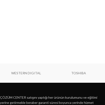
WESTERN DIGITAL
TOSHIBA
ÇÖZÜM CENTER satışını yaptığı her ürünün kurulumunu ve eğitimi
yerine getirmekle beraber garanti süresi boyunca yerinde hizmet