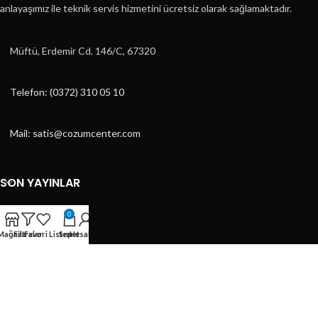
anlayaşımız ile teknik servis hizmetini ücretsiz olarak sağlamaktadır.
Müftü, Erdemir Cd. 146/C, 67320
Telefon: (0372) 310 05 10
Mail: satis@cozumcenter.com
SON YAYINLAR
KATEGORILER
0
Mağaza
Filtreler
Favori Listem
Sepet
Hesabım
KATEGORILER
HIZLI MENÜ
ÇÖZÜM CENTER
2023 DESİGN BY
ÇAĞRI TASARIM
- E-TİCARET TASARIMLARI