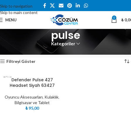
Skip to navigation
Skip to main content
0
MENU
₺
0,0
pulse
Kategoriler
Ana Sayfa
Ürünler “pulse” olarak etiketlendi
Tek bir sonuç gösteriliyor
Filtreyi Göster
TÜKE
Defender Pulse 427
NDI
Headset Siyah 63427
Oyuncu Aksesuarları
,
Kulaklık
,
Bilgisayar ve Tablet
₺
95,00