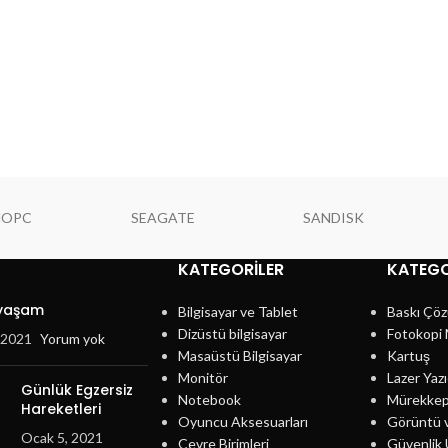
NOPC
SEAGATE
SANDISK
KATEGORILER
KATEGO
 yaşam
Bilgisayar ve Tablet
Baskı Çöz
Dizüstü bilgisayar
Fotokopi 
, 2021
Yorum yok
Masaüstü Bilgisayar
Kartuş
Monitör
Lazer Yazı
Günlük Egzersiz
Notebook
Mürekke
Hareketleri
Oyuncu Aksesuarları
Görüntü 
Ocak 5, 2021
Çevre Birimleri
Güvenlik 