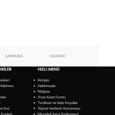
SAMSUNG
QUADRO
PIONEER
RILER
HIZLI MENÜ
ümleri
İletişim
Makinesi
Hakkımızda
Mağaza
cılar
Arıza Kayıt Formu
p
Teslimat ve İade Koşullar
ve Ses
Kişisel Verilerin Korunması
Ürünleri
Mesafeli Satış Sözleşmesi