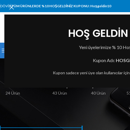
DÖVIZ
TÜM ÜRÜNLERDE %10 HOŞGELDİNİZ KUPONU: Hoşgeldin10
HOŞ GELDİN 
KATEGORI SEÇIN
Yeni üyelerimize % 10 Hoş
KATEGORİLER
ANA SAYFA
MAĞAZA
HAKKIMI
p
Kupon Adı:
HOSG
Kupon sadece yeni üye olan kullanıcılar içi
BILGISAYAR VE TABLET
BASKI ÇÖZÜMLERI
ÇEVRE BIRIMLERI
A
24 Ürün
43 Ürün
40 Ürün
5
FIYATA GÖRE FILTRELE
Ana Sayfa
Ürünler “pr