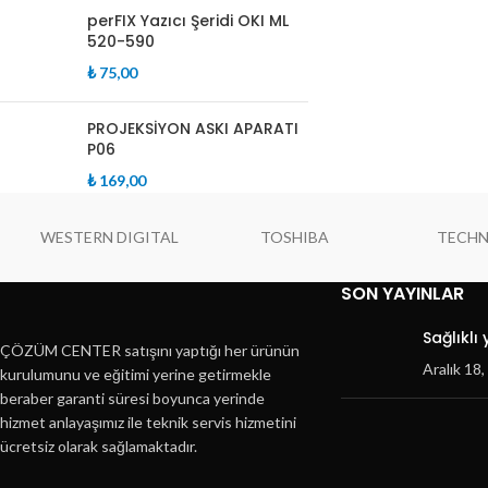
perFIX Yazıcı Şeridi OKI ML
520-590
₺
75,00
PROJEKSİYON ASKI APARATI
P06
₺
169,00
WESTERN DIGITAL
TOSHIBA
TECH
SON YAYINLAR
Sağlıklı
ÇÖZÜM CENTER satışını yaptığı her ürünün
Aralık 18
kurulumunu ve eğitimi yerine getirmekle
beraber garanti süresi boyunca yerinde
hizmet anlayaşımız ile teknik servis hizmetini
ücretsiz olarak sağlamaktadır.