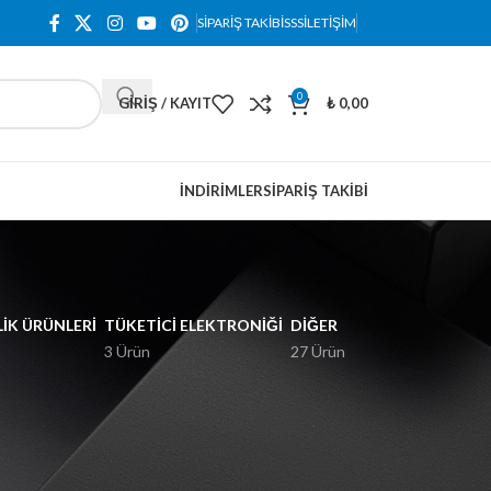
SIPARIŞ TAKIBI
SSS
İLETIŞIM
0
GIRIŞ / KAYIT
₺
0,00
İNDIRIMLER
SIPARIŞ TAKIBI
IK ÜRÜNLERI
TÜKETICI ELEKTRONIĞI
DIĞER
3 Ürün
27 Ürün
18
24