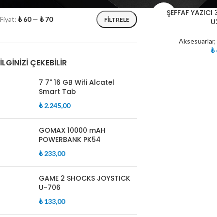
TÜKE
ŞEFFAF YAZICI
NDI
Fiyat:
₺ 60
—
₺ 70
FILTRELE
U
Aksesuarlar
₺
İLGINIZI ÇEKEBILIR
7 7" 16 GB Wifi Alcatel
Smart Tab
₺
2.245,00
GOMAX 10000 mAH
POWERBANK PK54
₺
233,00
GAME 2 SHOCKS JOYSTICK
U-706
₺
133,00