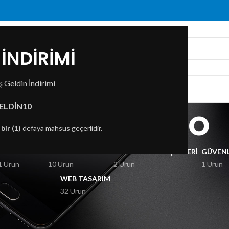
İNDİRİMİ
 Geldin İndirimi
ZDA
İLETIŞIM
rinter kablo
ELDİN10
n
bir (1)
defaya mahsus geçerlidir.
KSESUARLAR
GÖRÜNTÜ VE SES
BILGISAYAR BILEŞENLERI
GÜVENL
1 Ürün
10 Ürün
2 Ürün
1 Ürün
WEB TASARIM
32 Ürün
inter kablo” olarak etiketlendi
Göster
9
12