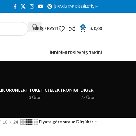
SIPARIŞ TAKIBI
SSS
İLETIŞIM
0
GIRIŞ / KAYIT
₺
0,00
İNDIRIMLER
SIPARIŞ TAKIBI
IK ÜRÜNLERI
TÜKETICI ELEKTRONIĞI
DIĞER
3 Ürün
27 Ürün
18
24