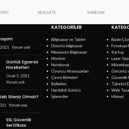
NOPC
SEAGATE
SANDISK
KATEGORILER
KATEGO
 yaşam
Bilgisayar ve Tablet
Baskı Çöz
Dizüstü bilgisayar
Fotokopi 
, 2021
Yorum yok
Masaüstü Bilgisayar
Kartuş
Monitör
Lazer Yazı
Günlük Egzersiz
Notebook
Mürekke
Hareketleri
Oyuncu Aksesuarları
Görüntü 
Ocak 5, 2021
Çevre Birimleri
Güvenlik 
Yorum yok
Bellekler
Tüketici E
Harddisk Sürücü
Web Tasa
eb Siteniz Olmalı?
İşlemciler
Hizmet
2021
Yorum yok
SSL Güvenlik
Sertifikası