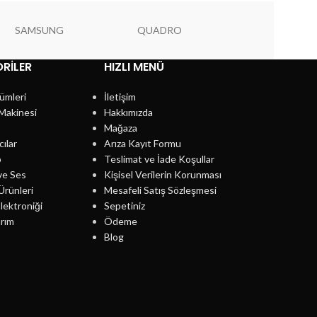
SAMSUNG
QUADRO
PIONEER
RILER
HIZLI MENÜ
ümleri
İletişim
Makinesi
Hakkımızda
Mağaza
cılar
Arıza Kayıt Formu
p
Teslimat ve İade Koşullar
ve Ses
Kişisel Verilerin Korunması
Ürünleri
Mesafeli Satış Sözleşmesi
lektroniği
Sepetiniz
rım
Ödeme
Blog