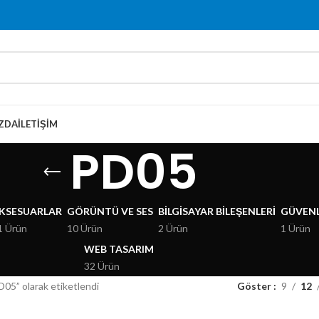
ZDA
İLETIŞIM
PD05
KSESUARLAR
GÖRÜNTÜ VE SES
BILGISAYAR BILEŞENLERI
GÜVENL
1 Ürün
10 Ürün
2 Ürün
1 Ürün
WEB TASARIM
32 Ürün
D05” olarak etiketlendi
Göster
9
12