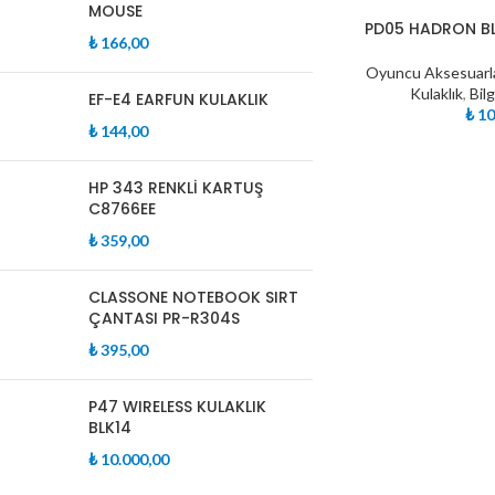
MOUSE
TÜKE
PD05 HADRON B
NDI
₺
166,00
Oyuncu Aksesuarla
Kulaklık
,
Bil
EF-E4 EARFUN KULAKLIK
₺
10
₺
144,00
HP 343 RENKLİ KARTUŞ
C8766EE
₺
359,00
CLASSONE NOTEBOOK SIRT
ÇANTASI PR-R304S
₺
395,00
P47 WIRELESS KULAKLIK
BLK14
₺
10.000,00