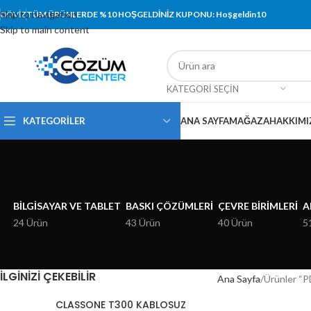
Skip to navigation
DÖVIZ
TÜM ÜRÜNLERDE %10 HOŞGELDİNİZ KUPONU: Hoşgeldin10
Skip to main content
KATEGORI SEÇIN
KATEGORİLER
ANA SAYFA
MAĞAZA
HAKKIMI
BILGISAYAR VE TABLET
BASKI ÇÖZÜMLERI
ÇEVRE BIRIMLERI
A
24 Ürün
43 Ürün
40 Ürün
5
İLGINIZI ÇEKEBILIR
Ana Sayfa
Ürünler “P
CLASSONE T300 KABLOSUZ