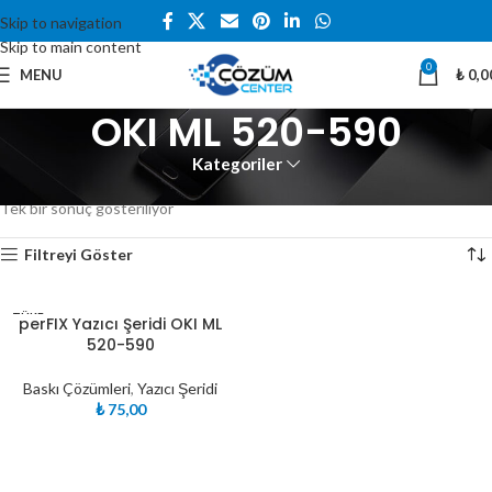
Skip to navigation
Skip to main content
0
MENU
₺
0,0
OKI ML 520-590
Kategoriler
Ana Sayfa
Ürünler “OKI ML 520-590” olarak etiketlendi
Tek bir sonuç gösteriliyor
Filtreyi Göster
TÜKE
perFIX Yazıcı Şeridi OKI ML
NDI
520-590
Baskı Çözümleri
,
Yazıcı Şeridi
₺
75,00