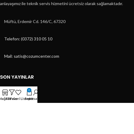
anlayaşımız ile teknik servis hizmetini ücretsiz olarak sağlamaktadır.
Müftü, Erdemir Cd. 146/C, 67320
Telefon: (0372) 310 05 10
Mail: satis@cozumcenter.com
SON YAYINLAR
KATEGORILER
0
Mağaza
Filtreler
Favori Listem
Sepet
Hesabım
KATEGORILER
HIZLI MENÜ
ÇÖZÜM CENTER
2023 DESİGN BY
ÇAĞRI TASARIM
- E-TİCARET TASARIMLARI