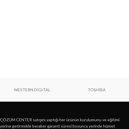
WESTERN DIGITAL
TOSHIBA
ÇÖZÜM CENTER satışını yaptığı her ürünün kurulumunu ve eğitimi
yerine getirmekle beraber garanti süresi boyunca yerinde hizmet