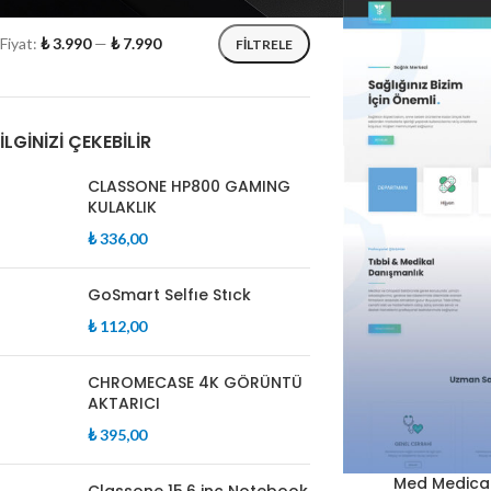
Fiyat:
₺ 3.990
—
₺ 7.990
FILTRELE
İLGINIZI ÇEKEBILIR
CLASSONE HP800 GAMING
KULAKLIK
₺
336,00
GoSmart Selfıe Stıck
₺
112,00
CHROMECASE 4K GÖRÜNTÜ
AKTARICI
₺
395,00
Med Medica