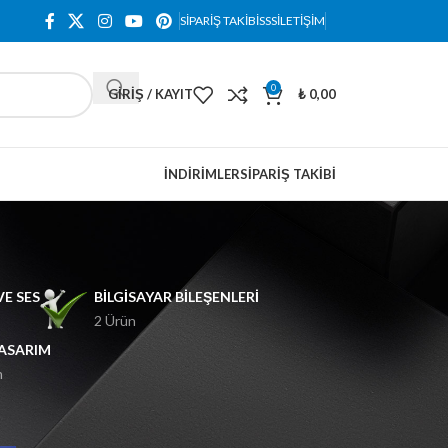
SIPARIŞ TAKIBI
SSS
İLETIŞIM
0
GIRIŞ / KAYIT
₺
0,00
İNDIRIMLER
SIPARIŞ TAKIBI
E SES
BILGISAYAR BILEŞENLERI
2 Ürün
ASARIM
n
18
24