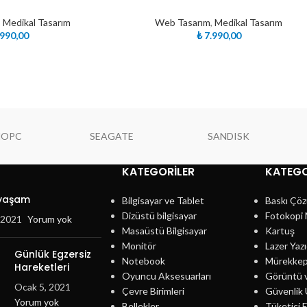
,
Medikal Tasarım
Web Tasarım
,
Medikal Tasarım
990,00
₺
7.990,00
NOPC
SEAGATE
SANDISK
KATEGORILER
KATEGO
 yaşam
Bilgisayar ve Tablet
Baskı Çöz
Dizüstü bilgisayar
Fotokopi 
, 2021
Yorum yok
Masaüstü Bilgisayar
Kartuş
Monitör
Lazer Yazı
Günlük Egzersiz
Notebook
Mürekke
Hareketleri
Oyuncu Aksesuarları
Görüntü 
Ocak 5, 2021
Çevre Birimleri
Güvenlik 
Yorum yok
Bellekler
Tüketici E