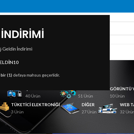
İNDİRİMİ
 Geldin İndirimi
ZDA
İLETIŞIM
medical
ELDİN10
n
bir (1)
defaya mahsus geçerlidir.
ERI
ÇEVRE BIRIMLERI
AKSESUARLAR
GÖRÜNTÜ V
40 Ürün
51 Ürün
10 Ürün
TÜKETICI ELEKTRONIĞI
DIĞER
WEB T
3 Ürün
27 Ürün
32 Ürü
dical” olarak etiketlendi
Göster
9
12