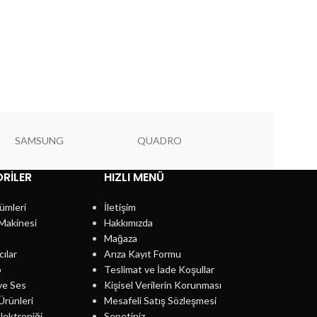
SAMSUNG
QUADRO
PIONEER
RILER
HIZLI MENÜ
ümleri
İletişim
Makinesi
Hakkımızda
Mağaza
cılar
Arıza Kayıt Formu
p
Teslimat ve İade Koşullar
ve Ses
Kişisel Verilerin Korunması
Ürünleri
Mesafeli Satış Sözleşmesi
lektroniği
Sepetiniz