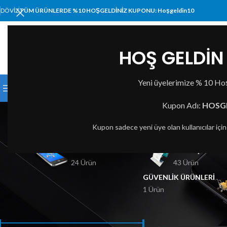
DÖVIZ
TÜM ÜRÜNLERDE %10 HOŞGELDİNİZ KUPONU: Hoşgeldin10
HOŞ GELDİN 
KATEGORI SEÇIN
Yeni üyelerimize % 10 Hoş
KATEGORİLER
ANA SAYFA
MAĞAZA
HAKKIMI
Kupon Adı:
HOSG
Kupon sadece yeni üye olan kullanıcılar içi
BILGISAYAR VE TABLET
BASKI ÇÖZÜML
24 Ürün
43 Ürün
GÜVENLIK ÜRÜNLERI
1 Ürün
FIYATA GÖRE FILTRELE
Ana Sayfa
Ürünler “me