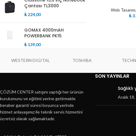
Classone 15,6 inç Notebook
Çantası TL3000
Web Tasarım
₺
224,00
₺
3.
GOMAX 4000mAH
POWERBANK PK15
₺
139,00
WESTERN DIGITAL
TOSHIBA
TECH
SON YAYINLAR
Sağlıklı
ÇÖZÜM CENTER satışını yaptığı her ürünün
Aralık 18
kurulumunu ve eğitimi yerine getirmekle
beraber garanti süresi boyunca yerinde
hizmet anlayaşımız ile teknik servis hizmetini
ücretsiz olarak sağlamaktadır.