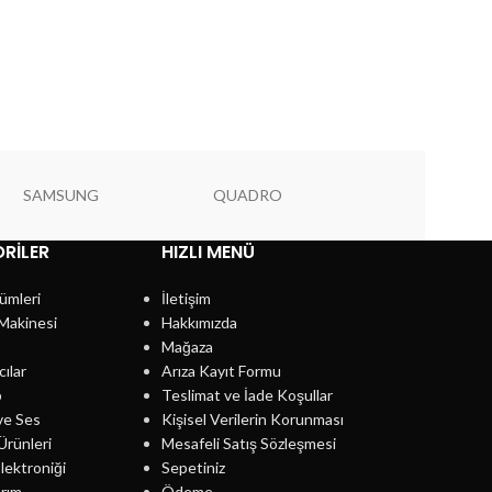
SAMSUNG
QUADRO
PIONEER
RILER
HIZLI MENÜ
ümleri
İletişim
Makinesi
Hakkımızda
Mağaza
cılar
Arıza Kayıt Formu
p
Teslimat ve İade Koşullar
ve Ses
Kişisel Verilerin Korunması
Ürünleri
Mesafeli Satış Sözleşmesi
lektroniği
Sepetiniz
rım
Ödeme