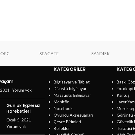
NOPC
SEAGATE
SANDISK
KATEGORILER
KATEGO
 yaşam
Bilgisayar ve Tablet
Baskı Çöz
Dizüstü bilgisayar
Fotokopi 
, 2021
Yorum yok
Masaüstü Bilgisayar
Kartuş
Monitör
Lazer Yazı
Günlük Egzersiz
Notebook
Mürekke
Hareketleri
Oyuncu Aksesuarları
Görüntü 
Ocak 5, 2021
Çevre Birimleri
Güvenlik 
Yorum yok
Bellekler
Tüketici E
Harddisk Sürücü
Web Tasa