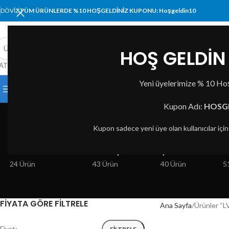
DÖVIZ
TÜM ÜRÜNLERDE %10 HOŞGELDİNİZ KUPONU: Hoşgeldin10
HOŞ GELDİN 
ATEGORI SEÇIN
Yeni üyelerimize % 10 Hoş
KATEGORİLER
ANA SAYFA
MAĞAZA
HAKKIMI
L
Kupon Adı:
HOSG
Kupon sadece yeni üye olan kullanıcılar içi
BILGISAYAR VE TABLET
BASKI ÇÖZÜMLERI
ÇEVRE BIRIMLERI
A
24 Ürün
43 Ürün
40 Ürün
5
FIYATA GÖRE FILTRELE
Ana Sayfa
Ürünler “L
Fiyat:
—