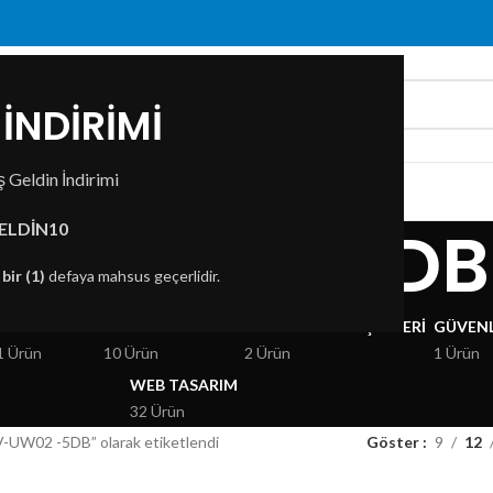
İNDİRİMİ
 Geldin İndirimi
ZDA
İLETIŞIM
V-UW02 -5DB
ELDİN10
n
bir (1)
defaya mahsus geçerlidir.
KSESUARLAR
GÖRÜNTÜ VE SES
BILGISAYAR BILEŞENLERI
GÜVENL
1 Ürün
10 Ürün
2 Ürün
1 Ürün
WEB TASARIM
32 Ürün
V-UW02 -5DB” olarak etiketlendi
Göster
9
12