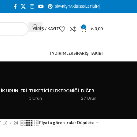
SIPARIŞ TAKIBI
SSS
İLETIŞIM
0
GIRIŞ / KAYIT
₺
0,00
İNDIRIMLER
SIPARIŞ TAKIBI
IK ÜRÜNLERI
TÜKETICI ELEKTRONIĞI
DIĞER
3 Ürün
27 Ürün
18
24