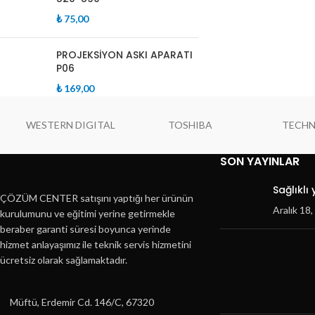
₺
75,00
PROJEKSİYON ASKI APARATI
P06
₺
169,00
WESTERN DIGITAL
TOSHIBA
TECH
SON YAYINLAR
Sağlıklı
ÇÖZÜM CENTER satışını yaptığı her ürünün
Aralık 18
kurulumunu ve eğitimi yerine getirmekle
beraber garanti süresi boyunca yerinde
hizmet anlayaşımız ile teknik servis hizmetini
ücretsiz olarak sağlamaktadır.
Müftü, Erdemir Cd. 146/C, 67320