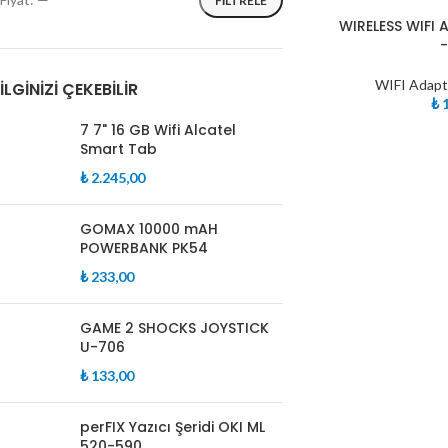
FILTRELE
TÜKE
WIRELESS WIFI
NDI
WIFI Adapt
İLGINIZI ÇEKEBILIR
₺
1
7 7" 16 GB Wifi Alcatel
Smart Tab
₺
2.245,00
GOMAX 10000 mAH
POWERBANK PK54
₺
233,00
GAME 2 SHOCKS JOYSTICK
U-706
₺
133,00
perFIX Yazıcı Şeridi OKI ML
520-590