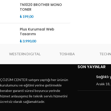
TN1020 BROTHER MONO
TONER
₺
199,00
Plus Kurumsal Web
Tasarımı
₺
3.990,00
WESTERN DIGITAL
TOSHIBA
TECH
SON YAYINLAR
Sağlıklı
ÇÖZÜM CENTER satışını yaptığı her ürünün
Aralık 18
kurulumunu ve eğitimi yerine getirmekle
beraber garanti süresi boyunca yerinde
hizmet anlayaşımız ile teknik servis hizmetini
ücretsiz olarak sağlamaktadır.