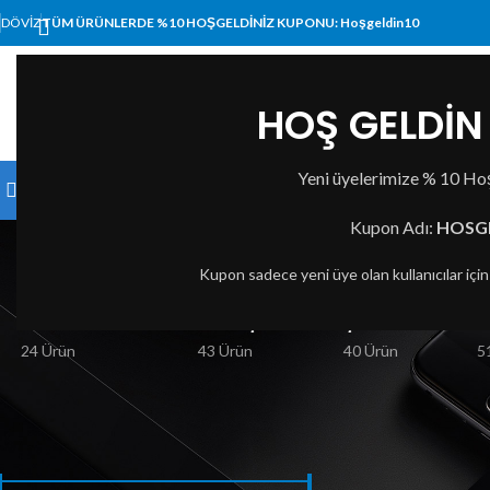
DÖVIZ
TÜM ÜRÜNLERDE %10 HOŞGELDİNİZ KUPONU: Hoşgeldin10
HOŞ GELDİN 
KATEGORI SEÇIN
Yeni üyelerimize % 10 Hoş
KATEGORİLER
ANA SAYFA
MAĞAZA
HAKKIMI
Kupon Adı:
HOSG
Kupon sadece yeni üye olan kullanıcılar içi
BILGISAYAR VE TABLET
BASKI ÇÖZÜMLERI
ÇEVRE BIRIMLERI
A
24 Ürün
43 Ürün
40 Ürün
5
FIYATA GÖRE FILTRELE
Ana Sayfa
Ürünler “L