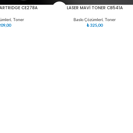
TÜKE
CARTRIDGE CE278A
LASER MAVİ TONER CB541A
NDI
ümleri
,
Toner
Baskı Çözümleri
,
Toner
09,00
₺
325,00