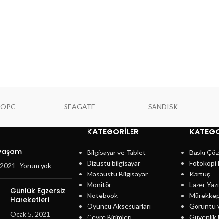
NOPC
SEAGATE
SANDISK
KATEGORILER
KATEGO
 yaşam
Bilgisayar ve Tablet
Baskı Çöz
Dizüstü bilgisayar
Fotokopi 
, 2021
Yorum yok
Masaüstü Bilgisayar
Kartuş
Monitör
Lazer Yazı
Günlük Egzersiz
Notebook
Mürekke
Hareketleri
Oyuncu Aksesuarları
Görüntü 
Ocak 5, 2021
Çevre Birimleri
Güvenlik 