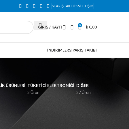
SIPARIŞ TAKIBI
SSS
İLETIŞIM
0
GIRIŞ / KAYIT
₺
0,00
İNDIRIMLER
SIPARIŞ TAKIBI
IK ÜRÜNLERI
TÜKETICI ELEKTRONIĞI
DIĞER
3 Ürün
27 Ürün
2
18
24