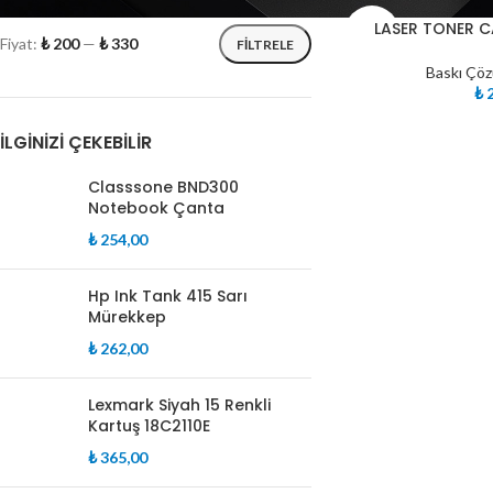
TÜKE
LASER TONER 
NDI
Fiyat:
₺ 200
—
₺ 330
FILTRELE
Baskı Çöz
₺
2
İLGINIZI ÇEKEBILIR
Classsone BND300
Notebook Çanta
₺
254,00
Hp Ink Tank 415 Sarı
Mürekkep
₺
262,00
Lexmark Siyah 15 Renkli
Kartuş 18C2110E
₺
365,00