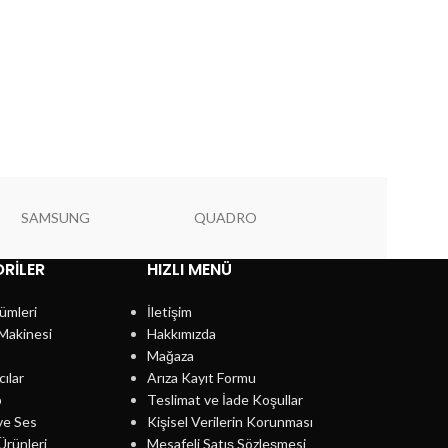
SAMSUNG
QUADRO
PIONEER
RILER
HIZLI MENÜ
ümleri
İletişim
Makinesi
Hakkımızda
Mağaza
cılar
Arıza Kayıt Formu
p
Teslimat ve İade Koşullar
ve Ses
Kişisel Verilerin Korunması
Ürünleri
Mesafeli Satış Sözleşmesi