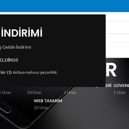
İNDİRİMİ
 Geldin İndirimi
ZDA
İLETIŞIM
LASER TONER
ELDİN10
n
bir (1)
defaya mahsus geçerlidir.
KSESUARLAR
GÖRÜNTÜ VE SES
BILGISAYAR BILEŞENLERI
GÜVENL
1 Ürün
10 Ürün
2 Ürün
1 Ürün
WEB TASARIM
32 Ürün
ASER TONER” olarak etiketlendi
Göster
9
1