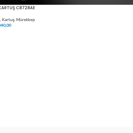
 KARTUŞ C8728AE
,
Kartuş
,
Mürekkep
40,00