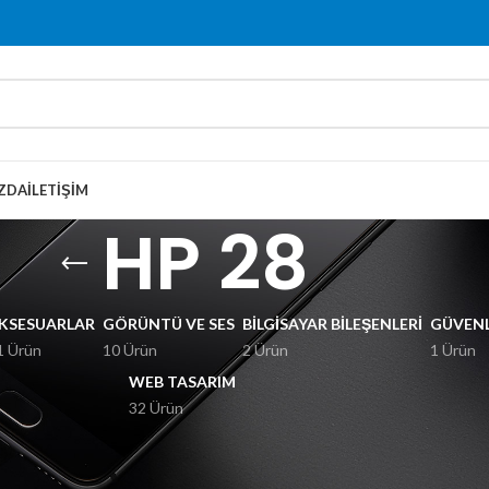
ZDA
İLETIŞIM
HP 28
KSESUARLAR
GÖRÜNTÜ VE SES
BILGISAYAR BILEŞENLERI
GÜVENL
1 Ürün
10 Ürün
2 Ürün
1 Ürün
WEB TASARIM
32 Ürün
 28” olarak etiketlendi
Göster
9
12