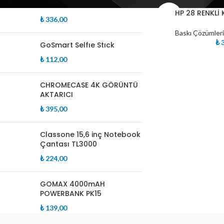
KULAKLIK
TÜKE
HP 28 RENKLİ
NDI
₺
336,00
Baskı Çözümleri
₺
3
GoSmart Selfıe Stıck
₺
112,00
CHROMECASE 4K GÖRÜNTÜ
AKTARICI
₺
395,00
Classone 15,6 inç Notebook
Çantası TL3000
₺
224,00
GOMAX 4000mAH
POWERBANK PK15
₺
139,00