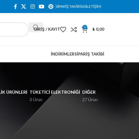
SIPARIŞ TAKIBI
SSS
İLETIŞIM
0
GIRIŞ / KAYIT
₺
0,00
İNDIRIMLER
SIPARIŞ TAKIBI
IK ÜRÜNLERI
TÜKETICI ELEKTRONIĞI
DIĞER
3 Ürün
27 Ürün
18
24