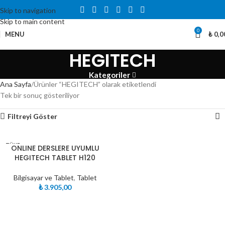
Skip to navigation
Skip to main content
0
MENU
₺
0,0
HEGITECH
Kategoriler
Ana Sayfa
Ürünler “HEGITECH” olarak etiketlendi
Tek bir sonuç gösteriliyor
Filtreyi Göster
TÜKE
ONLINE DERSLERE UYUMLU
NDI
HEGITECH TABLET H120
Bilgisayar ve Tablet
,
Tablet
₺
3.905,00