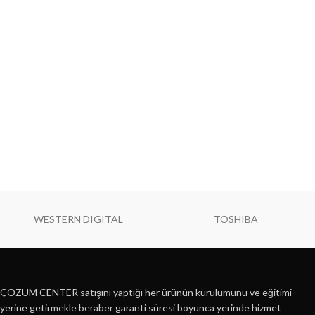
WESTERN DIGITAL
TOSHIBA
ÇÖZÜM CENTER satışını yaptığı her ürünün kurulumunu ve eğitimi
yerine getirmekle beraber garanti süresi boyunca yerinde hizmet