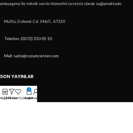
anlayaşımız ile teknik servis hizmetini ücretsiz olarak sağlamaktadır.
Müftü, Erdemir Cd. 146/C, 67320
Telefon: (0372) 310 05 10
Mail: satis@cozumcenter.com
SON YAYINLAR
KATEGORILER
0
Mağaza
Filtreler
Favori Listem
Sepet
Hesabım
KATEGORILER
HIZLI MENÜ
ÇÖZÜM CENTER
2023 DESİGN BY
ÇAĞRI TASARIM
- E-TİCARET TASARIMLARI