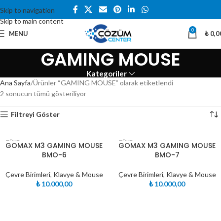
Skip to navigation
Skip to main content
0
MENU
₺
0,0
GAMING MOUSE
Kategoriler
Ana Sayfa
Ürünler “GAMING MOUSE” olarak etiketlendi
2 sonucun tümü gösteriliyor
Filtreyi Göster
TÜKE
TÜKE
GOMAX M3 GAMING MOUSE
GOMAX M3 GAMING MOUSE
NDI
NDI
BMO-6
BMO-7
Çevre Birimleri
,
Klavye & Mouse
Çevre Birimleri
,
Klavye & Mouse
₺
10.000,00
₺
10.000,00