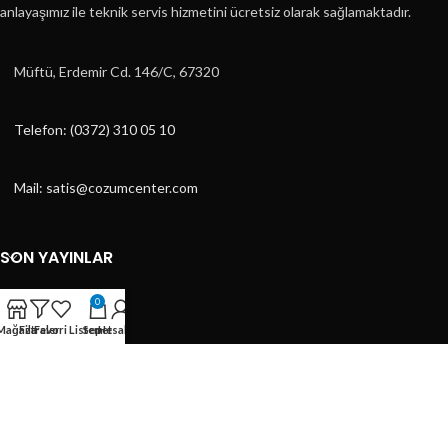
anlayaşımız ile teknik servis hizmetini ücretsiz olarak sağlamaktadır.
Müftü, Erdemir Cd. 146/C, 67320
Telefon: (0372) 310 05 10
Mail: satis@cozumcenter.com
SON YAYINLAR
KATEGORILER
0
Mağaza
Filtreler
Favori Listem
Sepet
Hesabım
KATEGORILER
HIZLI MENÜ
ÇÖZÜM CENTER
2023 DESİGN BY
ÇAĞRI TASARIM
- E-TİCARET TASARIMLARI