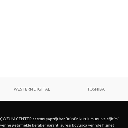
WESTERN DIGITAL
TOSHIBA
ÇÖZÜM CENTER satışını yaptığı her ürünün kurulumunu ve eğitimi
yerine getirmekle beraber garanti süresi boyunca yerinde hizmet