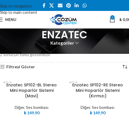
Skip to navigation
Skip to main content
0
MENU
₺
0,0
ENZATEC
Kategoriler
Ana Sayfa
Ürünler “ENZATEC” olarak etiketlendi
2 sonucun tümü gösteriliyor
Filtreyi Göster
TÜKE
TÜKE
Enzatec SP102-BL Stereo
Enzatec SP102-RE Stereo
NDI
NDI
Mini Hoparlör Sistemi
Mini Hoparlör Sistemi
(Mavi)
(Kırmızı)
Diğer
,
Ses bombası
Diğer
,
Ses bombası
₺
149,90
₺
149,90