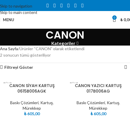
Skip to navigation
Skip to main content
0
MENU
₺
0,0
CANON
Kategoriler
Ana Sayfa
Ürünler “CANON” olarak etiketlendi
2 sonucun tümü gösteriliyor
Filtreyi Göster
TÜKE
TÜKE
CANON SİYAH KARTUŞ
CANON YAZICI KARTUŞ
NDI
NDI
0615B006AGK
017B006AG
Baskı Çözümleri
,
Kartuş
,
Baskı Çözümleri
,
Kartuş
,
Mürekkep
Mürekkep
₺
605,00
₺
605,00