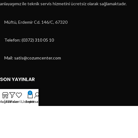
anlayaşımız ile teknik servis hizmetini ücretsiz olarak sağlamaktadır.
Müftü, Erdemir Cd. 146/C, 67320
Telefon: (0372) 310 05 10
Mail: satis@cozumcenter.com
SON YAYINLAR
KATEGORILER
0
Mağaza
Filtreler
Favori Listem
Sepet
Hesabım
KATEGORILER
HIZLI MENÜ
ÇÖZÜM CENTER
2023 DESİGN BY
ÇAĞRI TASARIM
- E-TİCARET TASARIMLARI