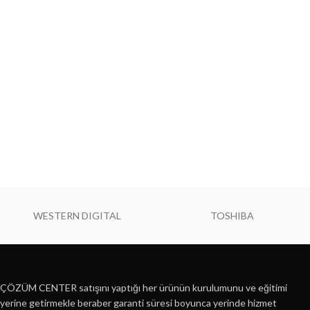
WESTERN DIGITAL
TOSHIBA
ÇÖZÜM CENTER satışını yaptığı her ürünün kurulumunu ve eğitimi
yerine getirmekle beraber garanti süresi boyunca yerinde hizmet