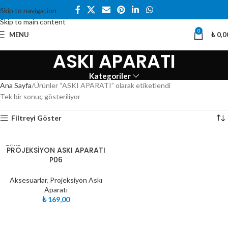
Skip to navigation
Skip to main content
0
MENU
₺
0,0
ASKI APARATI
Kategoriler
Ana Sayfa
Ürünler “ASKI APARATI” olarak etiketlendi
Tek bir sonuç gösteriliyor
Filtreyi Göster
TÜKE
PROJEKSİYON ASKI APARATI
NDI
P06
Aksesuarlar
,
Projeksiyon Askı
Aparatı
₺
169,00